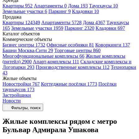
Аренда
Квартиры 952
Апартаменты 0
Дома 193
Таунхаусы 10
Земельные участки 6
Паркинг 9
Кладовки 10
Продажа
Квартиры 124349
Апартаменты 5728
Дома 4367
Таунхаусы
165
Земельные участки 1959
Паркинг 2320
Кладовки 697
Каталог объектов
Коммерческие объекты
Бизнес центры 1732
Офисные особняки 81
Коворкинги 137
Башни Москва-Сити 29
Торговые центры 860
Многофункциональные комплексы 66
Жилые комплексы
(ритейл) 2900
Апарт-комплексы 111
Складские комплексы и
Логопарки 293
Производственные комплексы 112
Технопарки
43
Жилые объекты
Новостройки 767
Коттеджные посёлки 1773
Посёлки
таунхаусов 173
Застройщики
Новости
Фильтры, поиск
Жилые комплексы рядом с метро
Бульвар Адмирала Ушакова