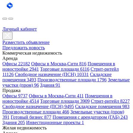
Личный кабинет
Разместить объявление
Предложить новость
Коммерческая недвижимость
Аренда
Офисы 22182
Офисы в Москва-Сити 816
Помещения в
новостройке 2941
Торговые площади 6116
Стрит-ритейл
11126
Свободное назначение (ПСН) 10331
Складские
помещения 3493
Производственные площади 1796
Земельные
участки (пром) 96
Здания 91
Продажа
Офисы 9737
Офисы в Москва-Сити 411
Помещения в
новостройке 4514
Торговые площади 3909
Стрит-ритейл 8227
Свободное назначение (ПСН) 9495
Складские помещения 983
Производственные площади 466
Земельные участки (пром)
391
Готовый бизнес 877
Помещения с арендатором (ГАБ) 243
Здания 205
Инвестиционные проекты 1
Жилая недвижимость