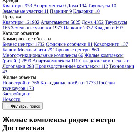
Аренда
Квартиры 953
Апартаменты 0
Дома 194
Таунхаусы 10
Земельные участки 11
Паркинг 9
Кладовки 10
Продажа
Квартиры 121902
Апартаменты 5825
Дома 4352
Таунхаусы
165
Земельные участки 1977
Паркинг 2332
Кладовки 697
Каталог объектов
Коммерческие объекты
Бизнес центры 1732
Офисные особняки 81
Коворкинги 137
Башни Москва-Сити 29
Торговые центры 860
Многофункциональные комплексы 66
Жилые комплексы
(ритейл) 2899
Апарт-комплексы 111
Складские комплексы и
Логопарки 293
Производственные комплексы 112
Технопарки
43
Жилые объекты
Новостройки 766
Коттеджные посёлки 1773
Посёлки
таунхаусов 173
Застройщики
Новости
Фильтры, поиск
Жилые комплексы рядом с метро
Достоевская