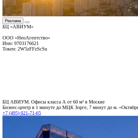
Реклама
БЦ «АВИУМ»
ООО «НеоАгентство»
Инн: 9703176621
Токен: 2W5zFFzScSu
БЦ АВИУМ. Офисы класса А от 60 м² в Москве
Бизнес-центр в 1 минуте до МЦК Зорге, 7 минут до м. «Октябр
+7 (495) 021-71-65