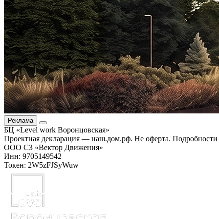
Реклама
БЦ «Level work Воронцовская»
Проектная декларация — наш.дом.рф. Не оферта. Подробности 
ООО СЗ «Вектор Движения»
Инн: 9705149542
Токен: 2W5zFJSyWuw