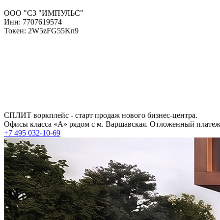
ООО "СЗ "ИМПУЛЬС"
Инн: 7707619574
Токен: 2W5zFG55Kn9
СПЛИТ воркплейс - старт продаж нового бизнес-центра.
Офисы класса «А» рядом с м. Варшавская. Отложенный платеж 
+7 495 032-10-69