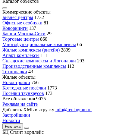
Каталог объектов
Коммерческие объекты
Бизнес центры
1732
Офисные особняки
81
Коворкинги
137
Башни Москва-Сити
29
Торговые центры
860
Многофункциональные комплексы
66
Жилые комплексы (ритейл)
2899
Апарт-комплексы
111
Складские комплексы и Логопарки
293
Производственные комплексы
112
Технопарки
43
Жилые объекты
Новостройки
766
Коттеджные посёлки
1773
Посёлки таунхаусов
173
Все объявления
9075
Реклама на сайте
Добавить XML выгрузку
info@rentagram.ru
Застройщики
Новости
Реклама
БЦ Сплит ворплейс