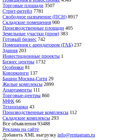
Торговые площади
3507
Стрит-ритейл
7781
Свободное назначение (ПСН)
8917
Складские помещения
900
Производственные площади
405
Земельные участки (пром)
383
Готовый бизнес
742
Помещения с арендатором (ГАБ)
237
Здания
203
Инвестиционные проекты
1
Бизнес центры
1732
Особняки
81
Коворкинги
137
Башни Москва-Сити
29
Жилые комплексы
2899
Апартаменты
111
Торговые-центры
860
МФК
66
Технопарки
43
Производственные комплексы
112
Складские комплексы
293
Все объявления
93488
Реклама на сайте
Добавить XML выгрузку
info@rentagram.ru