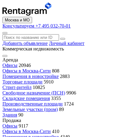
Москва и МО
Консультируем +7 495 032-70-01
Добавить объявление
Личный кабинет
Коммерческая недвижимость
Аренда
Офисы
20946
Офисы в Москва-Сити
808
Помещения в новостройке
2883
Торговые площади
5910
Стрит-ритейл
10825
Свободное назначение (ПСН)
9906
Складские помещения
3355
Производственные площади
1724
Земельные участки (пром)
89
Здания
90
Продажа
Офисы
9117
Офисы в Москва-Сити
410
Помещения в новостройке
4349