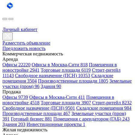
Личный кабинет
Разместить объявление
Предложить новость
Коммерческая недвижимость
Аренда
Офисы 22220
Офисы в Москва-Сити 818
Помещения в
новостройке 2941
Торговые площади 6119
Стрит-ритейл
11143
Свободное назначение (ПСН) 10353
Складские
помещения 3504
Производственные площади 1805
Земельные
участки (пром) 96
Здания 90
Продажа
Офисы 9739
Офисы в Москва-Сити 411
Помещения в
новостройке 4518
Торговые площади 3907
Стрит-ритейл 8232
Свободное назначение (ПСН) 9501
Складские помещения 984
Производственные площади 467
Земельные участки (пром)
391
Готовый бизнес 881
Помещения с арендатором (ГАБ) 243
Здания 203
Инвестиционные проекты 1
Жилая недвижимость