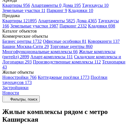
Аренда
Квартиры 956
Апартаменты 0
Дома 195
Таунхаусы 10
Земельные участки 11
Паркинг 9
Кладовки 10
Продажа
Квартиры 121895
Апартаменты 5825
Дома 4365
Таунхаусы
166
Земельные участки 1987
Паркинг 2332
Кладовки 698
Каталог объектов
Коммерческие объекты
Бизнес центры 1732
Офисные особняки 81
Коворкинги 137
Башни Москва-Сити 29
Торговые центры 860
Многофункциональные комплексы 66
Жилые комплексы
(ритейл) 2899
Апарт-комплексы 111
Складские комплексы и
Логопарки 293
Производственные комплексы 112
Технопарки
43
Жилые объекты
Новостройки 766
Коттеджные посёлки 1773
Посёлки
таунхаусов 173
Застройщики
Новости
Фильтры, поиск
Жилые комплексы рядом с метро
Каширская