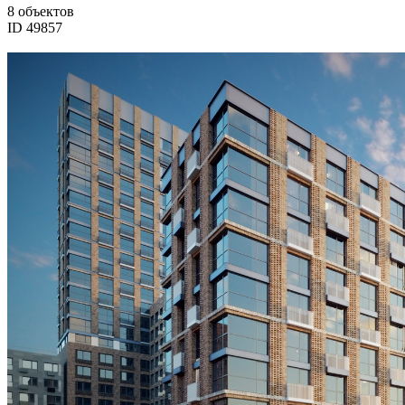
8 объектов
ID 49857