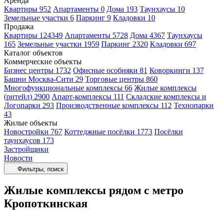
Аренда
Квартиры 952
Апартаменты 0
Дома 193
Таунхаусы 10
Земельные участки 6
Паркинг 9
Кладовки 10
Продажа
Квартиры 124349
Апартаменты 5728
Дома 4367
Таунхаусы
165
Земельные участки 1959
Паркинг 2320
Кладовки 697
Каталог объектов
Коммерческие объекты
Бизнес центры 1732
Офисные особняки 81
Коворкинги 137
Башни Москва-Сити 29
Торговые центры 860
Многофункциональные комплексы 66
Жилые комплексы
(ритейл) 2900
Апарт-комплексы 111
Складские комплексы и
Логопарки 293
Производственные комплексы 112
Технопарки
43
Жилые объекты
Новостройки 767
Коттеджные посёлки 1773
Посёлки
таунхаусов 173
Застройщики
Новости
Фильтры, поиск
Жилые комплексы рядом с метро
Кропоткинская