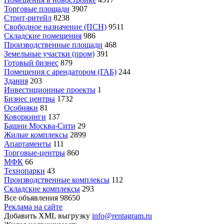
Торговые площади
3907
Стрит-ритейл
8238
Свободное назначение (ПСН)
9511
Складские помещения
986
Производственные площади
468
Земельные участки (пром)
391
Готовый бизнес
879
Помещения с арендатором (ГАБ)
244
Здания
203
Инвестиционные проекты
1
Бизнес центры
1732
Особняки
81
Коворкинги
137
Башни Москва-Сити
29
Жилые комплексы
2899
Апартаменты
111
Торговые-центры
860
МФК
66
Технопарки
43
Производственные комплексы
112
Складские комплексы
293
Все объявления
98650
Реклама на сайте
Добавить XML выгрузку
info@rentagram.ru