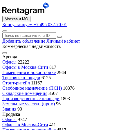
Москва и МО
Консультируем +7 495 032-70-01
Добавить объявление
Личный кабинет
Коммерческая недвижимость
Аренда
Офисы
22222
Офисы в Москва-Сити
817
Помещения в новостройке
2944
Торговые площади
6125
Стрит-ритейл
11167
Свободное назначение (ПСН)
10376
Складские помещения
3507
Производственные площади
1803
Земельные участки (пром)
96
Здания
90
Продажа
Офисы
9747
Офисы в Москва-Сити
411
Помещения в новостройке
4517