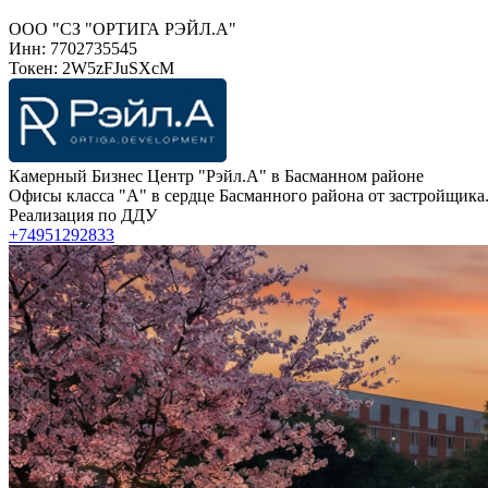
ООО "СЗ "ОРТИГА РЭЙЛ.А"
Инн: 7702735545
Токен: 2W5zFJuSXcM
Камерный Бизнес Центр "Рэйл.А" в Басманном районе
Офисы класса "А" в сердце Басманного района от застройщика.
Реализация по ДДУ
+74951292833