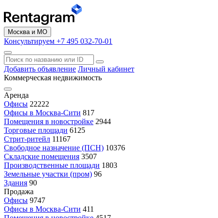
Москва и МО
Консультируем +7 495 032-70-01
Добавить объявление
Личный кабинет
Коммерческая недвижимость
Аренда
Офисы
22222
Офисы в Москва-Сити
817
Помещения в новостройке
2944
Торговые площади
6125
Стрит-ритейл
11167
Свободное назначение (ПСН)
10376
Складские помещения
3507
Производственные площади
1803
Земельные участки (пром)
96
Здания
90
Продажа
Офисы
9747
Офисы в Москва-Сити
411
Помещения в новостройке
4517