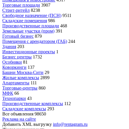
Торговые площади
3907
Стрит-ритейл
8238
Свободное назначение (ПСН)
9511
Складские помещения
986
Производственные площади
468
Земельные участки (пром)
391
Готовый бизнес
879
Помещения с арендатором (ГАБ)
244
Здания
203
Инвестиционные проекты
1
Бизнес центры
1732
Особняки
81
Коворкинги
137
Башни Москва-Сити
29
Жилые комплексы
2899
Апартаменты
111
Торговые-центры
860
МФК
66
Технопарки
43
Производственные комплексы
112
Складские комплексы
293
Все объявления
98650
Реклама на сайте
Добавить XML выгрузку
info@rentagram.ru