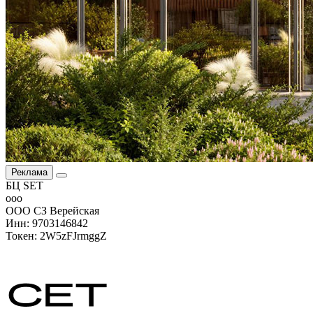
Реклама
БЦ SET
ооо
ООО СЗ Верейская
Инн: 9703146842
Токен: 2W5zFJrmggZ