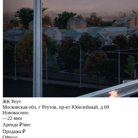
ЖК Реут
Московская обл, г Реутов, пр-кт Юбилейный, д 69
Новокосино
—
22 мин
Аренда
₽/мес
Продажа
₽
Офисы