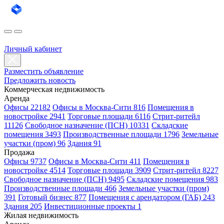
Личный кабинет
Разместить объявление
Предложить новость
Коммерческая недвижимость
Аренда
Офисы 22182
Офисы в Москва-Сити 816
Помещения в
новостройке 2941
Торговые площади 6116
Стрит-ритейл
11126
Свободное назначение (ПСН) 10331
Складские
помещения 3493
Производственные площади 1796
Земельные
участки (пром) 96
Здания 91
Продажа
Офисы 9737
Офисы в Москва-Сити 411
Помещения в
новостройке 4514
Торговые площади 3909
Стрит-ритейл 8227
Свободное назначение (ПСН) 9495
Складские помещения 983
Производственные площади 466
Земельные участки (пром)
391
Готовый бизнес 877
Помещения с арендатором (ГАБ) 243
Здания 205
Инвестиционные проекты 1
Жилая недвижимость