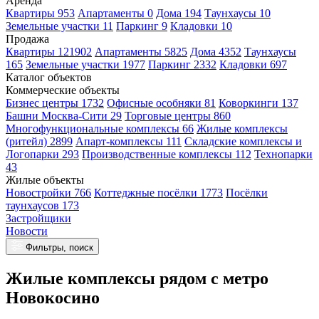
Аренда
Квартиры 953
Апартаменты 0
Дома 194
Таунхаусы 10
Земельные участки 11
Паркинг 9
Кладовки 10
Продажа
Квартиры 121902
Апартаменты 5825
Дома 4352
Таунхаусы
165
Земельные участки 1977
Паркинг 2332
Кладовки 697
Каталог объектов
Коммерческие объекты
Бизнес центры 1732
Офисные особняки 81
Коворкинги 137
Башни Москва-Сити 29
Торговые центры 860
Многофункциональные комплексы 66
Жилые комплексы
(ритейл) 2899
Апарт-комплексы 111
Складские комплексы и
Логопарки 293
Производственные комплексы 112
Технопарки
43
Жилые объекты
Новостройки 766
Коттеджные посёлки 1773
Посёлки
таунхаусов 173
Застройщики
Новости
Фильтры, поиск
Жилые комплексы рядом с метро
Новокосино