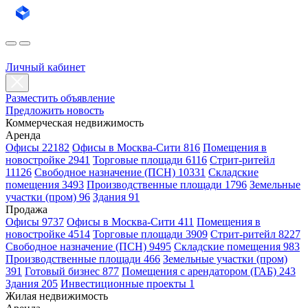
Личный кабинет
Разместить объявление
Предложить новость
Коммерческая недвижимость
Аренда
Офисы 22182
Офисы в Москва-Сити 816
Помещения в
новостройке 2941
Торговые площади 6116
Стрит-ритейл
11126
Свободное назначение (ПСН) 10331
Складские
помещения 3493
Производственные площади 1796
Земельные
участки (пром) 96
Здания 91
Продажа
Офисы 9737
Офисы в Москва-Сити 411
Помещения в
новостройке 4514
Торговые площади 3909
Стрит-ритейл 8227
Свободное назначение (ПСН) 9495
Складские помещения 983
Производственные площади 466
Земельные участки (пром)
391
Готовый бизнес 877
Помещения с арендатором (ГАБ) 243
Здания 205
Инвестиционные проекты 1
Жилая недвижимость