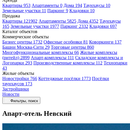
Аренда
Квартиры 953
Апартаменты 0
Дома 194
Таунхаусы 10
Земельные участки 11
Паркинг 9
Кладовки 10
Продажа
Квартиры 121902
Апартаменты 5825
Дома 4352
Таунхаусы
165
Земельные участки 1977
Паркинг 2332
Кладовки 697
Каталог объектов
Коммерческие объекты
Бизнес центры 1732
Офисные особняки 81
Коворкинги 137
Башни Москва-Сити 29
Торговые центры 860
Многофункциональные комплексы 66
Жилые комплексы
(ритейл) 2899
Апарт-комплексы 111
Складские комплексы и
Логопарки 293
Производственные комплексы 112
Технопарки
43
Жилые объекты
Новостройки 766
Коттеджные посёлки 1773
Посёлки
таунхаусов 173
Застройщики
Новости
Фильтры, поиск
Апарт-отель Невский