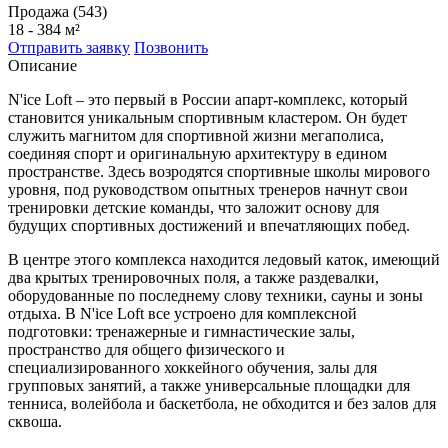
Продажа (543)
18 - 384 м²
Отправить заявку
Позвонить
Описание
N'ice Loft – это первый в России апарт-комплекс, который
становится уникальным спортивным кластером. Он будет
служить магнитом для спортивной жизни мегаполиса,
соединяя спорт и оригинальную архитектуру в едином
пространстве. Здесь возродятся спортивные школы мирового
уровня, под руководством опытных тренеров начнут свои
тренировки детские команды, что заложит основу для
будущих спортивных достижений и впечатляющих побед.
В центре этого комплекса находится ледовый каток, имеющий
два крытых тренировочных поля, а также раздевалки,
оборудованные по последнему слову техники, сауны и зоны
отдыха. В N'ice Loft все устроено для комплексной
подготовки: тренажерные и гимнастические залы,
пространство для общего физического и
специализированного хоккейного обучения, залы для
групповых занятий, а также универсальные площадки для
тенниса, волейбола и баскетбола, не обходится и без залов для
сквоша.