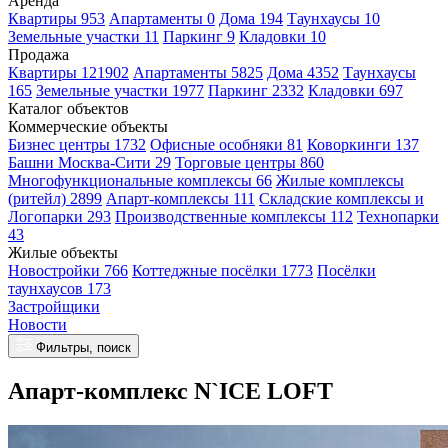
Аренда
Квартиры 953
Апартаменты 0
Дома 194
Таунхаусы 10
Земельные участки 11
Паркинг 9
Кладовки 10
Продажа
Квартиры 121902
Апартаменты 5825
Дома 4352
Таунхаусы
165
Земельные участки 1977
Паркинг 2332
Кладовки 697
Каталог объектов
Коммерческие объекты
Бизнес центры 1732
Офисные особняки 81
Коворкинги 137
Башни Москва-Сити 29
Торговые центры 860
Многофункциональные комплексы 66
Жилые комплексы
(ритейл) 2899
Апарт-комплексы 111
Складские комплексы и
Логопарки 293
Производственные комплексы 112
Технопарки
43
Жилые объекты
Новостройки 766
Коттеджные посёлки 1773
Посёлки
таунхаусов 173
Застройщики
Новости
Фильтры, поиск
Апарт-комплекс N`ICE LOFT