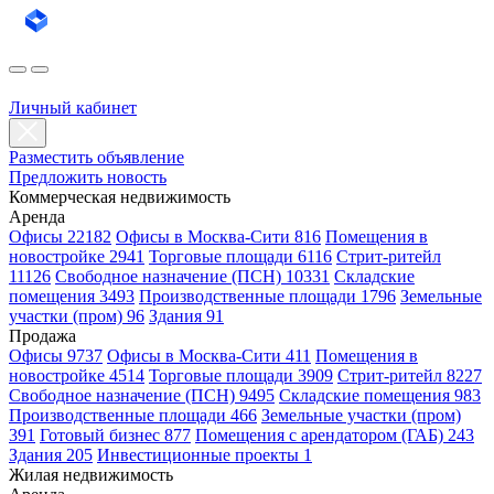
Личный кабинет
Разместить объявление
Предложить новость
Коммерческая недвижимость
Аренда
Офисы 22182
Офисы в Москва-Сити 816
Помещения в
новостройке 2941
Торговые площади 6116
Стрит-ритейл
11126
Свободное назначение (ПСН) 10331
Складские
помещения 3493
Производственные площади 1796
Земельные
участки (пром) 96
Здания 91
Продажа
Офисы 9737
Офисы в Москва-Сити 411
Помещения в
новостройке 4514
Торговые площади 3909
Стрит-ритейл 8227
Свободное назначение (ПСН) 9495
Складские помещения 983
Производственные площади 466
Земельные участки (пром)
391
Готовый бизнес 877
Помещения с арендатором (ГАБ) 243
Здания 205
Инвестиционные проекты 1
Жилая недвижимость