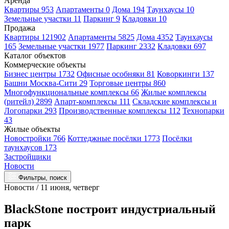
Аренда
Квартиры 953
Апартаменты 0
Дома 194
Таунхаусы 10
Земельные участки 11
Паркинг 9
Кладовки 10
Продажа
Квартиры 121902
Апартаменты 5825
Дома 4352
Таунхаусы
165
Земельные участки 1977
Паркинг 2332
Кладовки 697
Каталог объектов
Коммерческие объекты
Бизнес центры 1732
Офисные особняки 81
Коворкинги 137
Башни Москва-Сити 29
Торговые центры 860
Многофункциональные комплексы 66
Жилые комплексы
(ритейл) 2899
Апарт-комплексы 111
Складские комплексы и
Логопарки 293
Производственные комплексы 112
Технопарки
43
Жилые объекты
Новостройки 766
Коттеджные посёлки 1773
Посёлки
таунхаусов 173
Застройщики
Новости
Фильтры, поиск
Новости / 11 июня, четверг
BlackStone построит индустриальный
парк