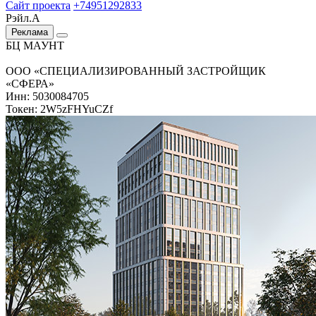
Сайт проекта
+74951292833
Рэйл.А
Реклама
БЦ МАУНТ
ООО «СПЕЦИАЛИЗИРОВАННЫЙ ЗАСТРОЙЩИК
«СФЕРА»
Инн: 5030084705
Токен: 2W5zFHYuCZf