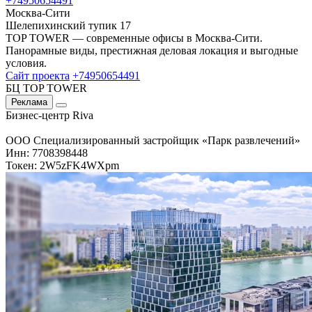
+74950654491
Москва-Сити
Шелепихинский тупик 17
TOP TOWER — современные офисы в Москва-Сити.
Панорамные виды, престижная деловая локация и выгодные
условия.
Сайт проекта
+74950654491
БЦ TOP TOWER
Реклама
Бизнес-центр Riva
ООО Специализированный застройщик «Парк развлечений»
Инн: 7708398448
Токен: 2W5zFK4WXpm