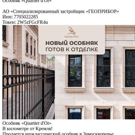
Особняк «Quartier d'Or»
АО «Специализированный застройщик «ГЕОПРИБОР»
Инн: 7705022285
Токен: 2W5zFGcFR4u
Особняк «Quartier d'Or»
В километре от Кремля!
Продается неоклассический особняк в Замоскворечье