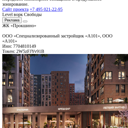
зонирование.
Сайт проекта
+7 495 021-22-95
Level ворк Свободы
Реклама
ЖК «Прокшино»
ООО «Специализированный застройщик «А101», ООО
«А101»
Инн: 7704810149
Токен: 2W5zFJYv91B