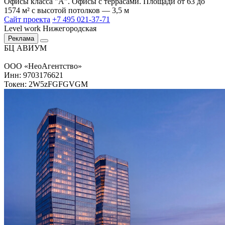
Офисы класса "А". Офисы с террасами. Площади от 63 до
1574 м² с высотой потолков — 3,5 м
Сайт проекта
+7 495 021-37-71
Level work Нижегородская
Реклама
БЦ АВИУМ
ООО «НеоАгентство»
Инн: 9703176621
Токен: 2W5zFGFGVGM