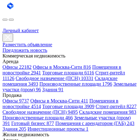
Личный кабинет
Разместить объявление
Предложить новость
Коммерческая недвижимость
Аренда
Офисы 22182
Офисы в Москва-Сити 816
Помещения в
новостройке 2941
Торговые площади 6116
Стрит-ритейл
11126
Свободное назначение (ПСН) 10331
Складские
помещения 3493
Производственные площади 1796
Земельные
участки (пром) 96
Здания 91
Продажа
Офисы 9737
Офисы в Москва-Сити 411
Помещения в
новостройке 4514
Торговые площади 3909
Стрит-ритейл 8227
Свободное назначение (ПСН) 9495
Складские помещения 983
Производственные площади 466
Земельные участки (пром)
391
Готовый бизнес 877
Помещения с арендатором (ГАБ) 243
Здания 205
Инвестиционные проекты 1
Жилая недвижимость