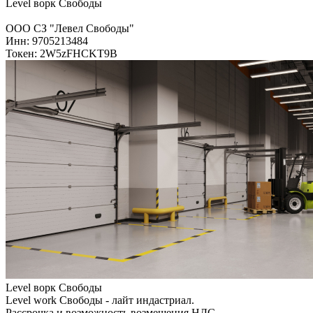
Level ворк Свободы
ООО СЗ "Левел Свободы"
Инн: 9705213484
Токен: 2W5zFHCKT9B
Level ворк Свободы
Level work Свободы - лайт индастриал.
Рассрочка и возможность возмещения НДС.