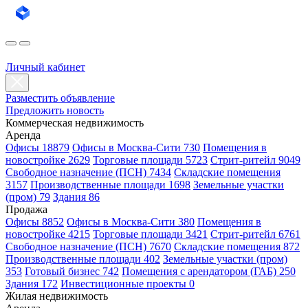
Личный кабинет
Разместить объявление
Предложить новость
Коммерческая недвижимость
Аренда
Офисы 18879
Офисы в Москва-Сити 730
Помещения в
новостройке 2629
Торговые площади 5723
Стрит-ритейл 9049
Свободное назначение (ПСН) 7434
Складские помещения
3157
Производственные площади 1698
Земельные участки
(пром) 79
Здания 86
Продажа
Офисы 8852
Офисы в Москва-Сити 380
Помещения в
новостройке 4215
Торговые площади 3421
Стрит-ритейл 6761
Свободное назначение (ПСН) 7670
Складские помещения 872
Производственные площади 402
Земельные участки (пром)
353
Готовый бизнес 742
Помещения с арендатором (ГАБ) 250
Здания 172
Инвестиционные проекты 0
Жилая недвижимость