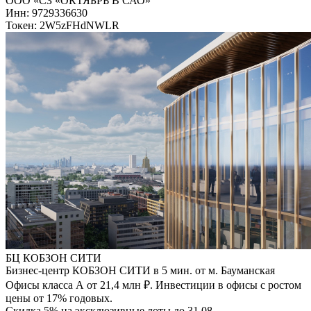
ООО «СЗ «ОКТЯБРЬ В САО»
Инн: 9729336630
Токен: 2W5zFHdNWLR
БЦ КОБЗОН СИТИ
Бизнес-центр КОБЗОН СИТИ в 5 мин. от м. Бауманская
Офисы класса А от 21,4 млн ₽. Инвестиции в офисы с ростом
цены от 17% годовых.
Скидка 5% на эксклюзивные лоты до 31.08