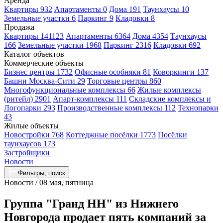
Аренда
Квартиры 932
Апартаменты 0
Дома 191
Таунхаусы 10
Земельные участки 6
Паркинг 9
Кладовки 8
Продажа
Квартиры 141123
Апартаменты 6364
Дома 4354
Таунхаусы
166
Земельные участки 1968
Паркинг 2316
Кладовки 692
Каталог объектов
Коммерческие объекты
Бизнес центры 1732
Офисные особняки 81
Коворкинги 137
Башни Москва-Сити 29
Торговые центры 860
Многофункциональные комплексы 66
Жилые комплексы
(ритейл) 2901
Апарт-комплексы 111
Складские комплексы и
Логопарки 293
Производственные комплексы 112
Технопарки
43
Жилые объекты
Новостройки 768
Коттеджные посёлки 1773
Посёлки
таунхаусов 173
Застройщики
Новости
Фильтры, поиск
Новости / 08 мая, пятница
Группа "Гранд НН" из Нижнего
Новгорода продает пять компаний за