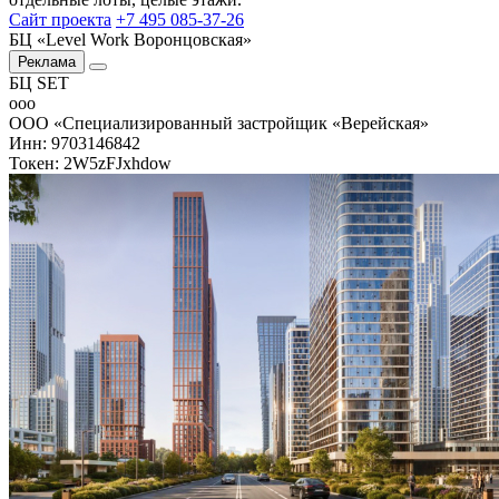
Сайт проекта
+7 495 085-37-26
БЦ «Level Work Воронцовская»‎
Реклама
БЦ SET
ооо
ООО «Специализированный застройщик «Верейская»
Инн: 9703146842
Токен: 2W5zFJxhdow