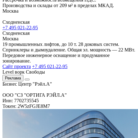
Производства и склады от 209 м² в пределах МКАД.
Москва
Сходненская
+7 495 021-22-95
Сходненская
Москва
19 промышленных лифтов, до 10 т. 28 доковых систем.
Спринклеры и дымоудаление. Общая эл. мощность — 22 МВт.
Передовое инженерное оснащение и продуманное
зонирование.
Сайт проекта
+7 495 021-22-95
Level ворк Свободы
Реклама
Бизнес Центр "Рэйл.А"
ООО "СЗ "ОРТИГА РЭЙЛ.А"
Инн: 7702735545
Токен: 2W5zFGJE8M7