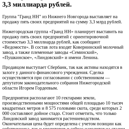
3,3 миллиарда рублей.
Группа "Гранд НН" из Нижнего Новгорода выставляет на
продажу пять своих предприятий на сумму 3,3 млрд рублей.
Нижегородская группа «Гранд НН» планирует выставить на
продажу пять своих предприятий с ориентировочной
стоимостью 3,3 миллиарда рублей, как сообщают
«Ведомости». В состав лота входят Ковернинский молочный
завод
, а также племенные
заводы
«Семинский»,
«Пушкинское», «Линдовский» и имени Ленина.
Продавцом выступает
Сбербанк
, так как активы находятся в
залоге у данного финансового учреждения. Сделка
осуществляется при согласовании с собственником —
депутатом законодательного собрания Нижегородской
области Игорем Гордеевым.
Предприятия располагают 10 гектарами земли,
производственными мощностями общей площадью 10 тысяч
квадратных метров и 8 575 головами скота, среди которых 2
000 составляют дойное стадо. Стоит отметить, что только
Линдовский
завод
занимается растениеводством.
Окончательная цена будет определена с учетом позиции как
собственника, так и кредиторов и сейчас находится на стадии