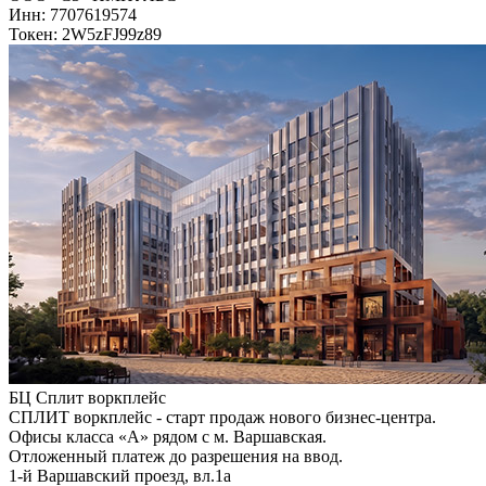
Инн: 7707619574
Токен: 2W5zFJ99z89
БЦ Сплит воркплейс
СПЛИТ воркплейс - старт продаж нового бизнес-центра.
Офисы класса «А» рядом с м. Варшавская.
Отложенный платеж до разрешения на ввод.
1-й Варшавский проезд, вл.1а