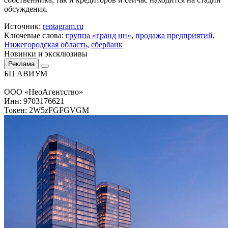
обсуждения.
Источник:
rentagram.ru
Ключевые слова:
группа «гранд нн»
,
продажа предприятий
,
Нижегородская область
,
сбербанк
Новинки и эксклюзивы
Реклама
БЦ АВИУМ
ООО «НеоАгентство»
Инн: 9703176621
Токен: 2W5zFGFGVGM