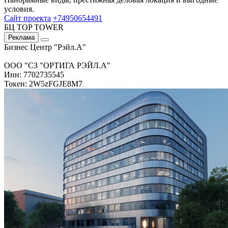
условия.
Сайт проекта
+74950654491
БЦ TOP TOWER
Реклама
Бизнес Центр "Рэйл.А"
ООО "СЗ "ОРТИГА РЭЙЛ.А"
Инн: 7702735545
Токен: 2W5zFGJE8M7