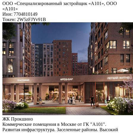
ООО «Специализированный застройщик «А101», ООО
«А101»
Инн: 7704810149
Токен: 2W5zFJYv91B
ЖК Прокшино
Коммерческие помещения в Москве от ГК "А101".
Развитая инфраструктура. Заселенные районы. Высокий