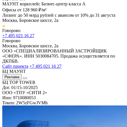
МАУНТ воркплейс Бизнес-центр класса А
Офисы от 128 960 ₽/м²
Лизинг до 50 млрд рублей с авансом от 10% до 31 августа
Москва, Боровское шоссе, 2а
Говорово
+7 495 021 16 27
Говорово
Москва, Боровское шоссе, 2а
ООО «СПЕЦИАЛИЗИРОВАННЫЙ ЗАСТРОЙЩИК
«СФЕРА». ИНН 5030084705. Продажа осуществляется по
ДКПБВ.
Сайт проекта
+7 495 021 16 27
БЦ МАУНТ
Реклама
БЦ TOP TOWER
Дог. 01/15-10/2025
ООО «ТПУ «СИТИ 2»
Инн: 9710080053
Токен: 2W5zFGwJVMb