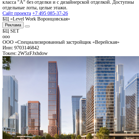
класса "А" без отделки и с дизайнерской отделкой. Доступны
отдельные лоты, целые этажи.
Сайт проекта
+7 495 085-37-26
БЦ «Level Work Воронцовская»‎
Реклама
БЦ SET
ооо
ООО «Специализированный застройщик «Верейская»
Инн: 9703146842
Токен: 2W5zFJxhdow