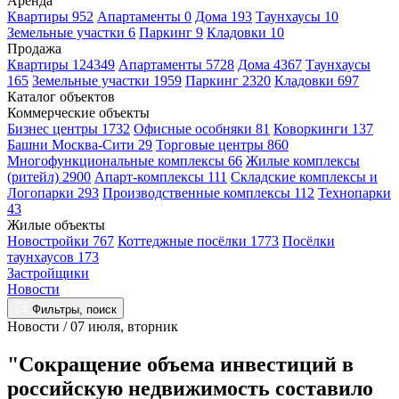
Аренда
Квартиры 952
Апартаменты 0
Дома 193
Таунхаусы 10
Земельные участки 6
Паркинг 9
Кладовки 10
Продажа
Квартиры 124349
Апартаменты 5728
Дома 4367
Таунхаусы
165
Земельные участки 1959
Паркинг 2320
Кладовки 697
Каталог объектов
Коммерческие объекты
Бизнес центры 1732
Офисные особняки 81
Коворкинги 137
Башни Москва-Сити 29
Торговые центры 860
Многофункциональные комплексы 66
Жилые комплексы
(ритейл) 2900
Апарт-комплексы 111
Складские комплексы и
Логопарки 293
Производственные комплексы 112
Технопарки
43
Жилые объекты
Новостройки 767
Коттеджные посёлки 1773
Посёлки
таунхаусов 173
Застройщики
Новости
Фильтры, поиск
Новости / 07 июля, вторник
"Сокращение объема инвестиций в
российскую недвижимость составило