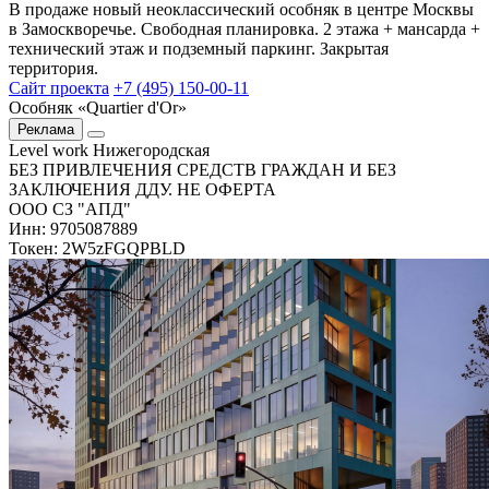
В продаже новый неоклассический особняк в центре Москвы
в Замоскворечье. Свободная планировка. 2 этажа + мансарда +
технический этаж и подземный паркинг. Закрытая
территория.
Сайт проекта
+7 (495) 150-00-11
Особняк «Quartier d'Or»
Реклама
Level work Нижегородская
БЕЗ ПРИВЛЕЧЕНИЯ СРЕДСТВ ГРАЖДАН И БЕЗ
ЗАКЛЮЧЕНИЯ ДДУ. НЕ ОФЕРТА
ООО СЗ "АПД"
Инн: 9705087889
Токен: 2W5zFGQPBLD