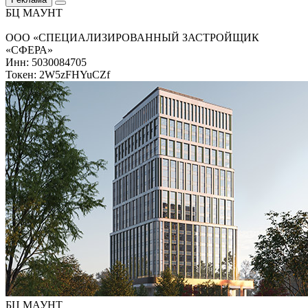
БЦ МАУНТ
ООО «СПЕЦИАЛИЗИРОВАННЫЙ ЗАСТРОЙЩИК
«СФЕРА»
Инн: 5030084705
Токен: 2W5zFHYuCZf
БЦ МАУНТ