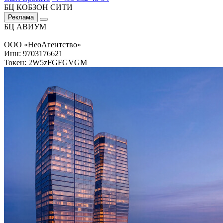
БЦ КОБЗОН СИТИ
Реклама
БЦ АВИУМ
ООО «НеоАгентство»
Инн: 9703176621
Токен: 2W5zFGFGVGM