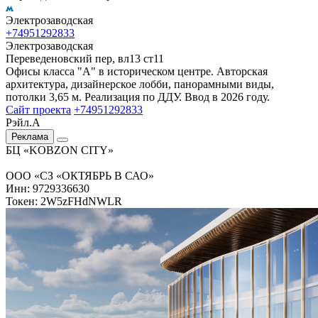
Электрозаводская
+74951292833
Электрозаводская
Переведеновский пер, вл13 ст11
Офисы класса "А" в историческом центре. Авторская
архитектура, дизайнерское лобби, панорамными виды,
потолки 3,65 м. Реализация по ДДУ. Ввод в 2026 году.
Сайт проекта
+74951292833
Рэйл.А
Реклама
БЦ «KOBZON CITY»
ООО «СЗ «ОКТЯБРЬ В САО»
Инн: 9729336630
Токен: 2W5zFHdNWLR