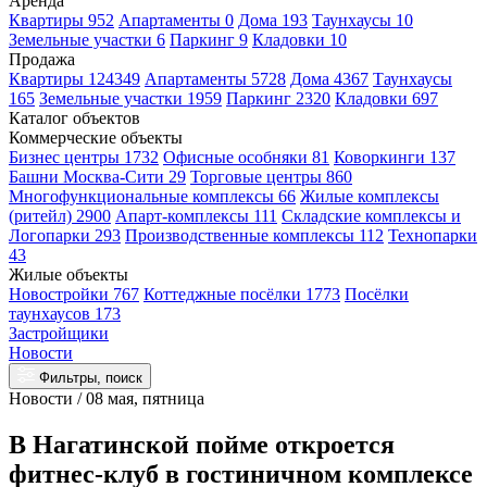
Аренда
Квартиры 952
Апартаменты 0
Дома 193
Таунхаусы 10
Земельные участки 6
Паркинг 9
Кладовки 10
Продажа
Квартиры 124349
Апартаменты 5728
Дома 4367
Таунхаусы
165
Земельные участки 1959
Паркинг 2320
Кладовки 697
Каталог объектов
Коммерческие объекты
Бизнес центры 1732
Офисные особняки 81
Коворкинги 137
Башни Москва-Сити 29
Торговые центры 860
Многофункциональные комплексы 66
Жилые комплексы
(ритейл) 2900
Апарт-комплексы 111
Складские комплексы и
Логопарки 293
Производственные комплексы 112
Технопарки
43
Жилые объекты
Новостройки 767
Коттеджные посёлки 1773
Посёлки
таунхаусов 173
Застройщики
Новости
Фильтры, поиск
Новости / 08 мая, пятница
В Нагатинской пойме откроется
фитнес-клуб в гостиничном комплексе