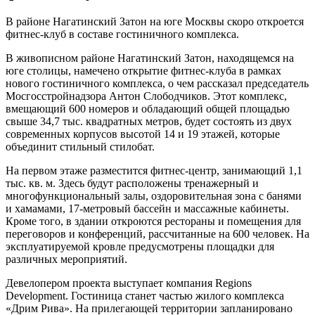
В районе Нагатинский Затон на юге Москвы скоро откроется
фитнес-клуб в составе гостиничного комплекса.
В живописном районе Нагатинский Затон, находящемся на
юге столицы, намечено открытие фитнес-клуба в рамках
нового гостиничного комплекса, о чем рассказал председатель
Мосгосстройнадзора Антон Слободчиков. Этот комплекс,
вмещающий 600 номеров и обладающий общей площадью
свыше 34,7 тыс. квадратных метров, будет состоять из двух
современных корпусов высотой 14 и 19 этажей, которые
объединит стильный стилобат.
На первом этаже разместится фитнес-центр, занимающий 1,1
тыс. кв. м. Здесь будут расположены тренажерный и
многофункциональный залы, оздоровительная зона с банями
и хамамами, 17-метровый бассейн и массажные кабинеты.
Кроме того, в здании откроются рестораны и помещения для
переговоров и конференций, рассчитанные на 600 человек. На
эксплуатируемой кровле предусмотрены площадки для
различных мероприятий.
Девелопером проекта выступает компания Regions
Development. Гостиница станет частью жилого комплекса
«Дрим Рива». На прилегающей территории запланировано