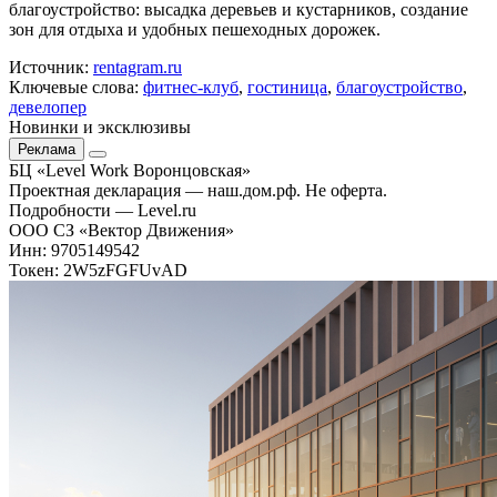
благоустройство: высадка деревьев и кустарников, создание
зон для отдыха и удобных пешеходных дорожек.
Источник:
rentagram.ru
Ключевые слова:
фитнес-клуб
,
гостиница
,
благоустройство
,
девелопер
Новинки и эксклюзивы
Реклама
БЦ «Level Work Воронцовская»‎
Проектная декларация — наш.дом.рф. Не оферта.
Подробности — Level.ru
ООО СЗ «Вектор Движения»
Инн: 9705149542
Токен: 2W5zFGFUvAD