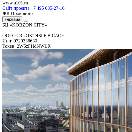
www.a101.ru
Сайт проекта
+7 495 085-27-10
ЖК Прокшино
Реклама
БЦ «KOBZON CITY»
ООО «СЗ «ОКТЯБРЬ В САО»
Инн: 9729336630
Токен: 2W5zFHdNWLR