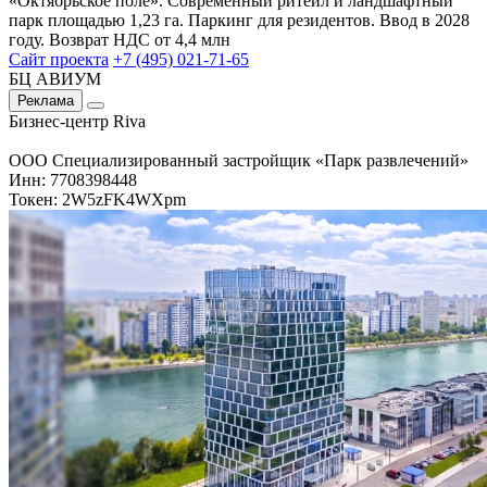
«Октябрьское поле». Современный ритейл и ландшафтный
парк площадью 1,23 га. Паркинг для резидентов. Ввод в 2028
году. Возврат НДС от 4,4 млн
Сайт проекта
+7 (495) 021-71-65
БЦ АВИУМ
Реклама
Бизнес-центр Riva
ООО Специализированный застройщик «Парк развлечений»
Инн: 7708398448
Токен: 2W5zFK4WXpm