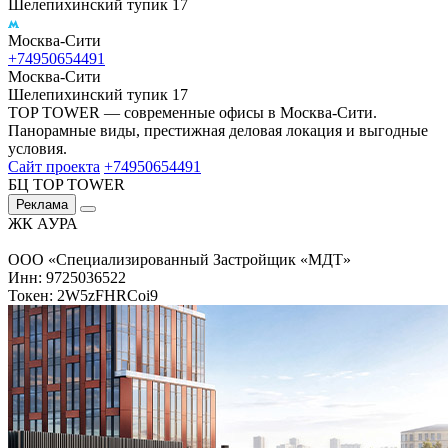
Шелепихинский тупик 17
Москва-Сити
+74950654491
Москва-Сити
Шелепихинский тупик 17
TOP TOWER — современные офисы в Москва-Сити.
Панорамные виды, престижная деловая локация и выгодные
условия.
Сайт проекта
+74950654491
БЦ TOP TOWER
Реклама
ЖК АУРА
ООО «Специализированный Застройщик «МДТ»
Инн: 9725036522
Токен: 2W5zFHRCoi9