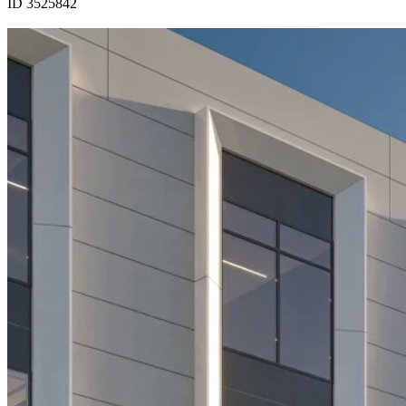
ID 3525842