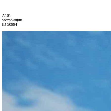
А101
застройщик
ID 50884