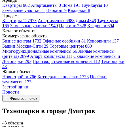
Аренда
Квартиры 902
Апартаменты 0
Дома 191
Таунхаусы 10
Земельные участки 11
Паркинг 9
Кладовки 8
Продажа
Квартиры 127973
Апартаменты 5988
Дома 4349
Таунхаусы
165
Земельные участки 1949
Паркинг 2328
Кладовки 694
Каталог объектов
Коммерческие объекты
Бизнес центры 1732
Офисные особняки 81
Коворкинги 137
Башни Москва-Сити 29
Торговые центры 860
Многофункциональные комплексы 66
Жилые комплексы
(ритейл) 2899
Апарт-комплексы 111
Складские комплексы и
Логопарки 293
Производственные комплексы 112
Технопарки
43
Жилые объекты
Новостройки 766
Коттеджные посёлки 1773
Посёлки
таунхаусов 173
Застройщики
Новости
Фильтры, поиск
Технопарки в городе Дмитров
43 объекта