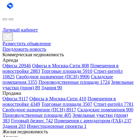
Личный кабинет
Разместить объявление
Предложить новость
Коммерческая недвижимость
Аренда
Офисы 20946
Офисы в Москва-Сити 808
Помещения в
новостройке 2883
Торговые площади 5910
Стрит-ритейл
10825
Свободное назначение (ПСН) 9906
Складские
помещения 3355
Производственные площади 1724
Земельные
участки (пром) 89
Здания 90
Продажа
Офисы 9117
Офисы в Москва-Сити 410
Помещения в
новостройке 4349
Торговые площади 3507
Стрит-ритейл 7781
Свободное назначение (ПСН) 8917
Складские помещения 900
Производственные площади 405
Земельные участки (пром)
383
Готовый бизнес 742
Помещения с арендатором (ГАБ) 237
Здания 203
Инвестиционные проекты 1
Жилая недвижимость