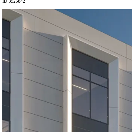
ID 3525842