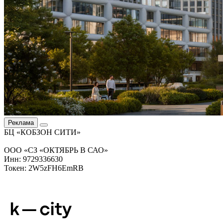
Реклама
БЦ «КОБЗОН СИТИ»
ООО «СЗ «ОКТЯБРЬ В САО»
Инн: 9729336630
Токен: 2W5zFH6EmRB