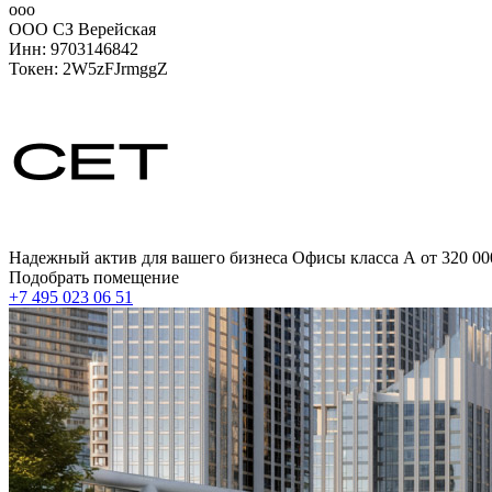
ооо
ООО СЗ Верейская
Инн: 9703146842
Токен: 2W5zFJrmggZ
Надежный актив для вашего бизнеса Офисы класса А от 320 000
Подобрать помещение
+7 495 023 06 51