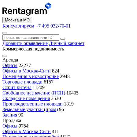
Москва и МО
Консультируем +7 495 032-70-01
Добавить объявление
Личный кабинет
Коммерческая недвижимость
Аренда
Офисы
22277
Офисы в Москва-Сити
824
Помещения в новостройке
2948
Торговые площади
6157
Стрит-ритейл
11209
Свободное назначение (ПСН)
10405
Складские помещения
3530
Производственные площади
1819
Земельные участки (пром)
96
Здания
90
Продажа
Офисы
9754
Офисы в Москва-Сити
411
Помещения в новостройке
4517