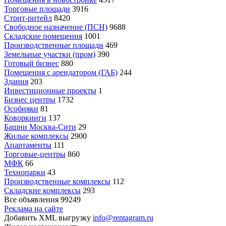
Торговые площади
3916
Стрит-ритейл
8420
Свободное назначение (ПСН)
9688
Складские помещения
1001
Производственные площади
469
Земельные участки (пром)
390
Готовый бизнес
880
Помещения с арендатором (ГАБ)
244
Здания
203
Инвестиционные проекты
1
Бизнес центры
1732
Особняки
81
Коворкинги
137
Башни Москва-Сити
29
Жилые комплексы
2900
Апартаменты
111
Торговые-центры
860
МФК
66
Технопарки
43
Производственные комплексы
112
Складские комплексы
293
Все объявления
99249
Реклама на сайте
Добавить XML выгрузку
info@rentagram.ru