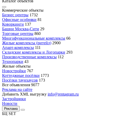
Каталог объектов
Коммерческие объекты
Бизнес центры
1732
Офисные особняки
81
Коворкинги
137
Башни Москва-Сити
29
Торговые центры
860
Многофункциональные комплексы
66
Жилые комплексы (ритейл)
2900
Апарт-комплексы
111
Складские комплексы и Логопарки
293
Производственные комплексы
112
Технопарки
43
Жилые объекты
Новостройки
767
Коттеджные посёлки
1773
Посёлки таунхаусов
173
Все объявления
9077
Реклама на сайте
Добавить XML выгрузку
info@rentagram.ru
Застройщики
Новости
Реклама
БЦ SET