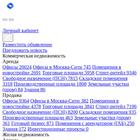
Личный кабинет
Разместить объявление
Предложить новость
Коммерческая недвижимость
Аренда
Офисы 20024
Офисы в Москва-Сити 745
Помещения в
новостройке 2691
Торговые площади 5958
Стрит-ритейл 9346
Свободное назначение (ПСН) 7815
Складские помещения
3318
Производственные площади 1808
Земельные участки
(пром) 84
Здания 86
Продажа
Офисы 9364
Офисы в Москва-Сити 382
Помещения в
новостройке 4378
Торговые площади 3841
Стрит-ритейл 7196
Свободное назначение (ПСН) 8200
Складские помещения 935
Производственные площади 463
Земельные участки (пром)
361
Готовый бизнес 871
Помещения с арендатором (ГАБ) 250
Здания 172
Инвестиционные проекты 0
Жилая недвижимость