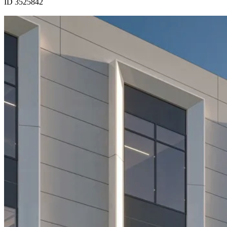
ID 3525842