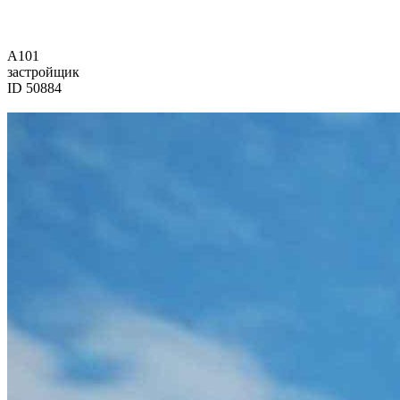
А101
застройщик
ID 50884