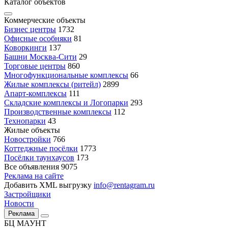
Каталог объектов
Коммерческие объекты
Бизнес центры
1732
Офисные особняки
81
Коворкинги
137
Башни Москва-Сити
29
Торговые центры
860
Многофункциональные комплексы
66
Жилые комплексы (ритейл)
2899
Апарт-комплексы
111
Складские комплексы и Логопарки
293
Производственные комплексы
112
Технопарки
43
Жилые объекты
Новостройки
766
Коттеджные посёлки
1773
Посёлки таунхаусов
173
Все объявления
9075
Реклама на сайте
Добавить XML выгрузку
info@rentagram.ru
Застройщики
Новости
Реклама
БЦ МАУНТ