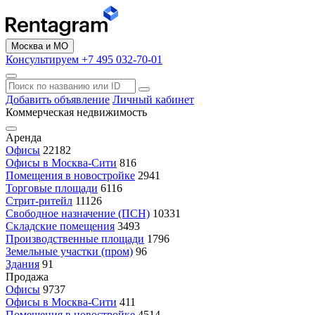
Москва и МО
Консультируем +7 495 032-70-01
Добавить объявление
Личный кабинет
Коммерческая недвижимость
Аренда
Офисы
22182
Офисы в Москва-Сити
816
Помещения в новостройке
2941
Торговые площади
6116
Стрит-ритейл
11126
Свободное назначение (ПСН)
10331
Складские помещения
3493
Производственные площади
1796
Земельные участки (пром)
96
Здания
91
Продажа
Офисы
9737
Офисы в Москва-Сити
411
Помещения в новостройке
4514