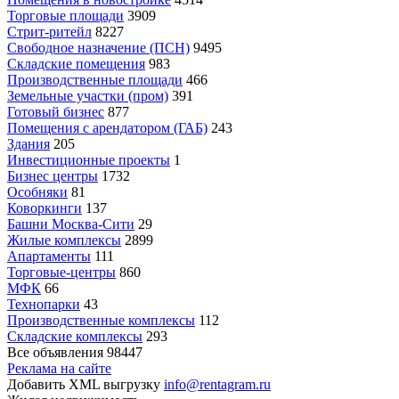
Торговые площади
3909
Стрит-ритейл
8227
Свободное назначение (ПСН)
9495
Складские помещения
983
Производственные площади
466
Земельные участки (пром)
391
Готовый бизнес
877
Помещения с арендатором (ГАБ)
243
Здания
205
Инвестиционные проекты
1
Бизнес центры
1732
Особняки
81
Коворкинги
137
Башни Москва-Сити
29
Жилые комплексы
2899
Апартаменты
111
Торговые-центры
860
МФК
66
Технопарки
43
Производственные комплексы
112
Складские комплексы
293
Все объявления
98447
Реклама на сайте
Добавить XML выгрузку
info@rentagram.ru