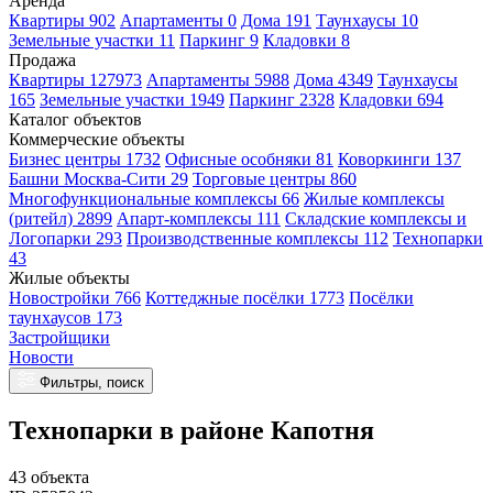
Аренда
Квартиры 902
Апартаменты 0
Дома 191
Таунхаусы 10
Земельные участки 11
Паркинг 9
Кладовки 8
Продажа
Квартиры 127973
Апартаменты 5988
Дома 4349
Таунхаусы
165
Земельные участки 1949
Паркинг 2328
Кладовки 694
Каталог объектов
Коммерческие объекты
Бизнес центры 1732
Офисные особняки 81
Коворкинги 137
Башни Москва-Сити 29
Торговые центры 860
Многофункциональные комплексы 66
Жилые комплексы
(ритейл) 2899
Апарт-комплексы 111
Складские комплексы и
Логопарки 293
Производственные комплексы 112
Технопарки
43
Жилые объекты
Новостройки 766
Коттеджные посёлки 1773
Посёлки
таунхаусов 173
Застройщики
Новости
Фильтры, поиск
Технопарки в районе Капотня
43 объекта