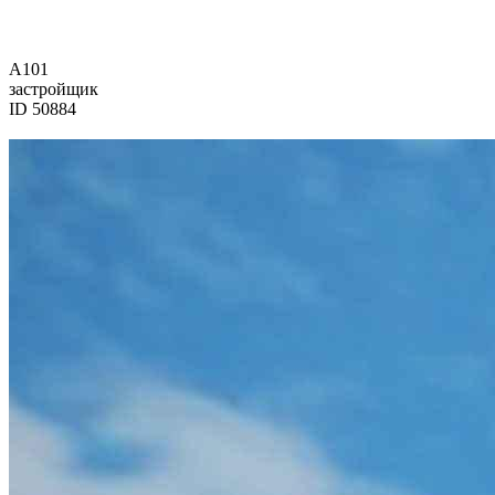
А101
застройщик
ID 50884