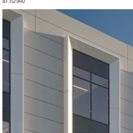
ID 3525842