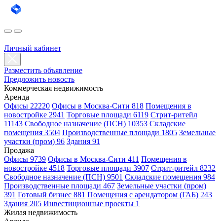
Личный кабинет
Разместить объявление
Предложить новость
Коммерческая недвижимость
Аренда
Офисы 22220
Офисы в Москва-Сити 818
Помещения в
новостройке 2941
Торговые площади 6119
Стрит-ритейл
11143
Свободное назначение (ПСН) 10353
Складские
помещения 3504
Производственные площади 1805
Земельные
участки (пром) 96
Здания 91
Продажа
Офисы 9739
Офисы в Москва-Сити 411
Помещения в
новостройке 4518
Торговые площади 3907
Стрит-ритейл 8232
Свободное назначение (ПСН) 9501
Складские помещения 984
Производственные площади 467
Земельные участки (пром)
391
Готовый бизнес 881
Помещения с арендатором (ГАБ) 243
Здания 205
Инвестиционные проекты 1
Жилая недвижимость