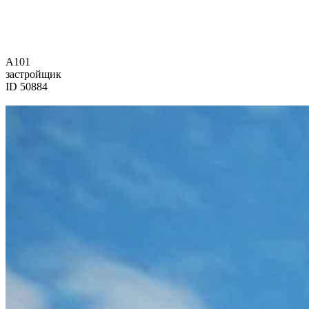
А101
застройщик
ID 50884