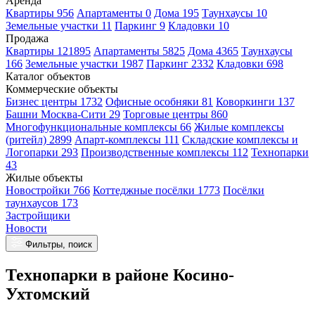
Аренда
Квартиры 956
Апартаменты 0
Дома 195
Таунхаусы 10
Земельные участки 11
Паркинг 9
Кладовки 10
Продажа
Квартиры 121895
Апартаменты 5825
Дома 4365
Таунхаусы
166
Земельные участки 1987
Паркинг 2332
Кладовки 698
Каталог объектов
Коммерческие объекты
Бизнес центры 1732
Офисные особняки 81
Коворкинги 137
Башни Москва-Сити 29
Торговые центры 860
Многофункциональные комплексы 66
Жилые комплексы
(ритейл) 2899
Апарт-комплексы 111
Складские комплексы и
Логопарки 293
Производственные комплексы 112
Технопарки
43
Жилые объекты
Новостройки 766
Коттеджные посёлки 1773
Посёлки
таунхаусов 173
Застройщики
Новости
Фильтры, поиск
Технопарки в районе Косино-
Ухтомский