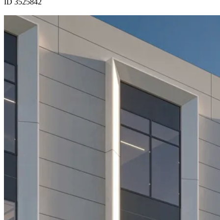
ID 3525842