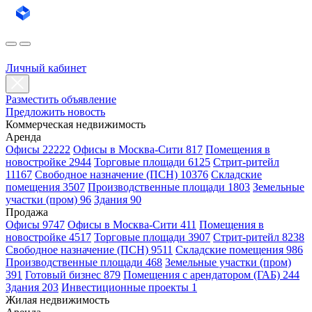
Личный кабинет
Разместить объявление
Предложить новость
Коммерческая недвижимость
Аренда
Офисы 22222
Офисы в Москва-Сити 817
Помещения в
новостройке 2944
Торговые площади 6125
Стрит-ритейл
11167
Свободное назначение (ПСН) 10376
Складские
помещения 3507
Производственные площади 1803
Земельные
участки (пром) 96
Здания 90
Продажа
Офисы 9747
Офисы в Москва-Сити 411
Помещения в
новостройке 4517
Торговые площади 3907
Стрит-ритейл 8238
Свободное назначение (ПСН) 9511
Складские помещения 986
Производственные площади 468
Земельные участки (пром)
391
Готовый бизнес 879
Помещения с арендатором (ГАБ) 244
Здания 203
Инвестиционные проекты 1
Жилая недвижимость