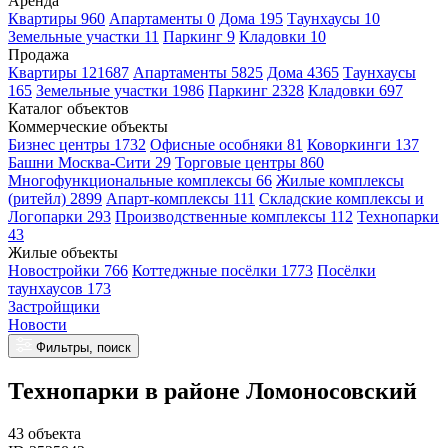
Аренда
Квартиры 960
Апартаменты 0
Дома 195
Таунхаусы 10
Земельные участки 11
Паркинг 9
Кладовки 10
Продажа
Квартиры 121687
Апартаменты 5825
Дома 4365
Таунхаусы
165
Земельные участки 1986
Паркинг 2328
Кладовки 697
Каталог объектов
Коммерческие объекты
Бизнес центры 1732
Офисные особняки 81
Коворкинги 137
Башни Москва-Сити 29
Торговые центры 860
Многофункциональные комплексы 66
Жилые комплексы
(ритейл) 2899
Апарт-комплексы 111
Складские комплексы и
Логопарки 293
Производственные комплексы 112
Технопарки
43
Жилые объекты
Новостройки 766
Коттеджные посёлки 1773
Посёлки
таунхаусов 173
Застройщики
Новости
Фильтры, поиск
Технопарки в районе Ломоносовский
43 объекта