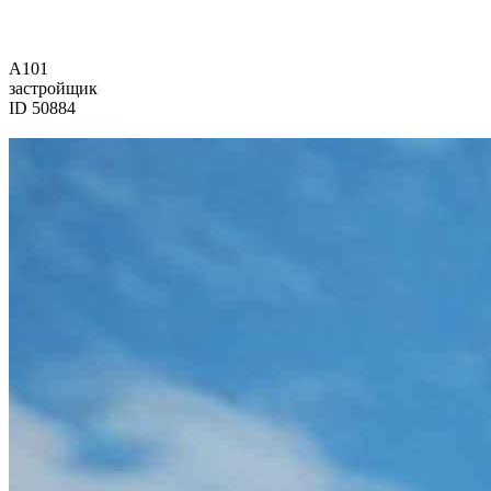
А101
застройщик
ID 50884