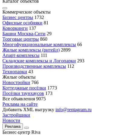
Каталог объектов
Коммерческие объекты
Бизнес центры
1732
Офисные особняки
81
Коворкинги
137
Башни Москва-Сити
29
Торговые центры
860
Многофункциональные комплексы
66
Жилые комплексы (ритейл)
2899
Апарт-комплексы
111
Складские комплексы и Логопарки
293
Производственные комплексы
112
Технопарки
43
Жилые объекты
Новостройки
766
Коттеджные посёлки
1773
Посёлки таунхаусов
173
Все объявления
9075
Реклама на сайте
Добавить XML выгрузку
info@rentagram.ru
Застройщики
Новости
Реклама
Бизнес-центр Riva