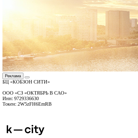
Реклама
БЦ «КОБЗОН СИТИ»
ООО «СЗ «ОКТЯБРЬ В САО»
Инн: 9729336630
Токен: 2W5zFH6EmRB