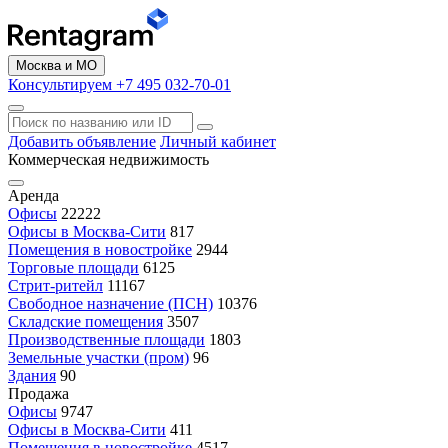
Москва и МО
Консультируем +7 495 032-70-01
Добавить объявление
Личный кабинет
Коммерческая недвижимость
Аренда
Офисы
22222
Офисы в Москва-Сити
817
Помещения в новостройке
2944
Торговые площади
6125
Стрит-ритейл
11167
Свободное назначение (ПСН)
10376
Складские помещения
3507
Производственные площади
1803
Земельные участки (пром)
96
Здания
90
Продажа
Офисы
9747
Офисы в Москва-Сити
411
Помещения в новостройке
4517