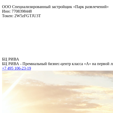
ООО Специализированный застройщик «Парк развлечений»
Инн: 7708398448
Токен: 2W5zFGTJU3T
БЦ РИВА
БЦ РИВА - Премиальный бизнес-центр класса «А» на первой л
+7 495 106-23-19