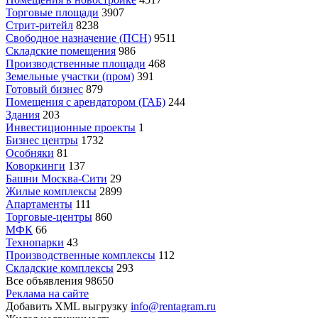
Торговые площади
3907
Стрит-ритейл
8238
Свободное назначение (ПСН)
9511
Складские помещения
986
Производственные площади
468
Земельные участки (пром)
391
Готовый бизнес
879
Помещения с арендатором (ГАБ)
244
Здания
203
Инвестиционные проекты
1
Бизнес центры
1732
Особняки
81
Коворкинги
137
Башни Москва-Сити
29
Жилые комплексы
2899
Апартаменты
111
Торговые-центры
860
МФК
66
Технопарки
43
Производственные комплексы
112
Складские комплексы
293
Все объявления
98650
Реклама на сайте
Добавить XML выгрузку
info@rentagram.ru