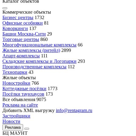
Каталог объектов
Коммерческие объекты
Бизнес центры
1732
Офисные особняки
81
Коворкинги
137
Башни Москва-Сити
29
Торговые центры
860
Многофункциональные комплексы
66
Жилые комплексы (ритейл)
2899
Апарт-комплексы
111
Складские комплексы и Логопарки
293
Производственные комплексы
112
Технопарки
43
Жилые объекты
Новостройки
766
Коттеджные посёлки
1773
Посёлки таунхаусов
173
Все объявления
9075
Реклама на сайте
Добавить XML выгрузку
info@rentagram.ru
Застройщики
Новости
Реклама
БЦ МАУНТ