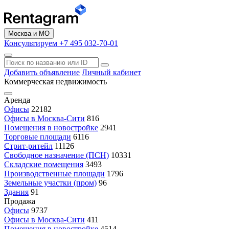
Москва и МО
Консультируем +7 495 032-70-01
Добавить объявление
Личный кабинет
Коммерческая недвижимость
Аренда
Офисы
22182
Офисы в Москва-Сити
816
Помещения в новостройке
2941
Торговые площади
6116
Стрит-ритейл
11126
Свободное назначение (ПСН)
10331
Складские помещения
3493
Производственные площади
1796
Земельные участки (пром)
96
Здания
91
Продажа
Офисы
9737
Офисы в Москва-Сити
411
Помещения в новостройке
4514