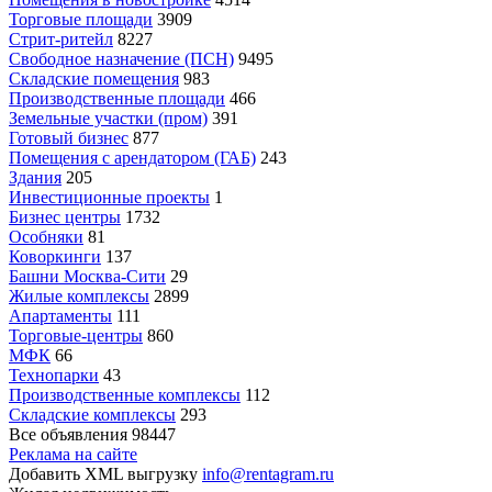
Торговые площади
3909
Стрит-ритейл
8227
Свободное назначение (ПСН)
9495
Складские помещения
983
Производственные площади
466
Земельные участки (пром)
391
Готовый бизнес
877
Помещения с арендатором (ГАБ)
243
Здания
205
Инвестиционные проекты
1
Бизнес центры
1732
Особняки
81
Коворкинги
137
Башни Москва-Сити
29
Жилые комплексы
2899
Апартаменты
111
Торговые-центры
860
МФК
66
Технопарки
43
Производственные комплексы
112
Складские комплексы
293
Все объявления
98447
Реклама на сайте
Добавить XML выгрузку
info@rentagram.ru