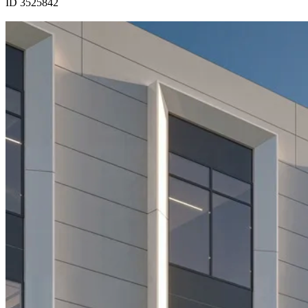
ID 3525842