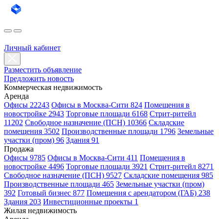
Личный кабинет
Разместить объявление
Предложить новость
Коммерческая недвижимость
Аренда
Офисы 22243
Офисы в Москва-Сити 824
Помещения в
новостройке 2943
Торговые площади 6168
Стрит-ритейл
11202
Свободное назначение (ПСН) 10366
Складские
помещения 3502
Производственные площади 1796
Земельные
участки (пром) 96
Здания 91
Продажа
Офисы 9785
Офисы в Москва-Сити 411
Помещения в
новостройке 4496
Торговые площади 3921
Стрит-ритейл 8271
Свободное назначение (ПСН) 9527
Складские помещения 985
Производственные площади 465
Земельные участки (пром)
392
Готовый бизнес 877
Помещения с арендатором (ГАБ) 238
Здания 203
Инвестиционные проекты 1
Жилая недвижимость