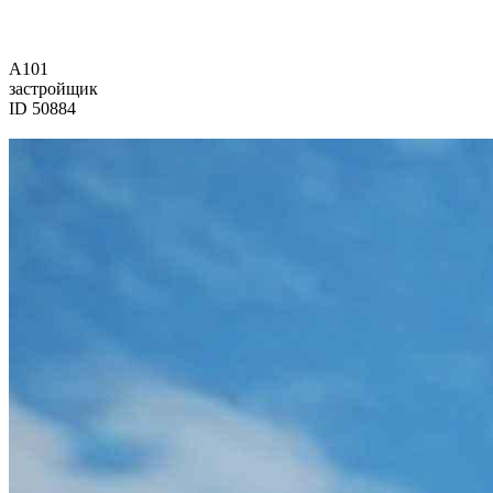
А101
застройщик
ID 50884