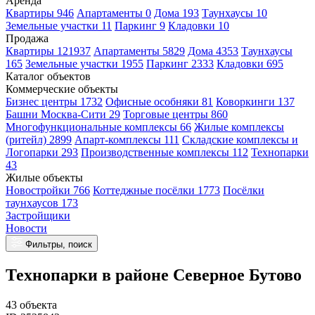
Аренда
Квартиры 946
Апартаменты 0
Дома 193
Таунхаусы 10
Земельные участки 11
Паркинг 9
Кладовки 10
Продажа
Квартиры 121937
Апартаменты 5829
Дома 4353
Таунхаусы
165
Земельные участки 1955
Паркинг 2333
Кладовки 695
Каталог объектов
Коммерческие объекты
Бизнес центры 1732
Офисные особняки 81
Коворкинги 137
Башни Москва-Сити 29
Торговые центры 860
Многофункциональные комплексы 66
Жилые комплексы
(ритейл) 2899
Апарт-комплексы 111
Складские комплексы и
Логопарки 293
Производственные комплексы 112
Технопарки
43
Жилые объекты
Новостройки 766
Коттеджные посёлки 1773
Посёлки
таунхаусов 173
Застройщики
Новости
Фильтры, поиск
Технопарки в районе Северное Бутово
43 объекта