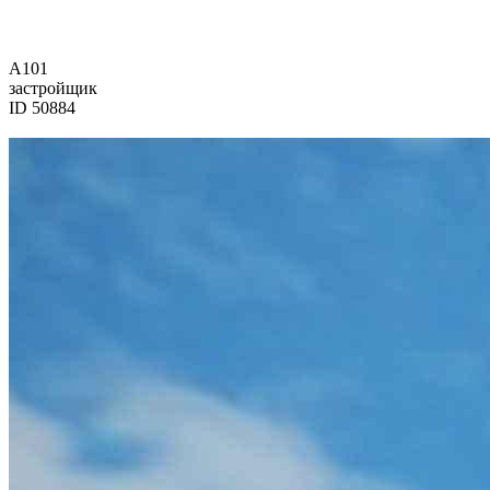
А101
застройщик
ID 50884