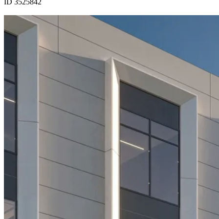
ID 3525842