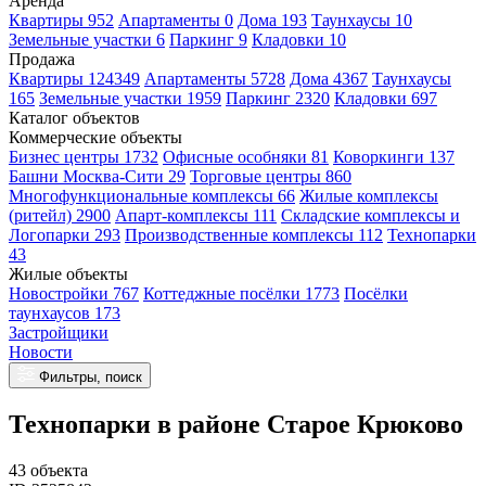
Аренда
Квартиры 952
Апартаменты 0
Дома 193
Таунхаусы 10
Земельные участки 6
Паркинг 9
Кладовки 10
Продажа
Квартиры 124349
Апартаменты 5728
Дома 4367
Таунхаусы
165
Земельные участки 1959
Паркинг 2320
Кладовки 697
Каталог объектов
Коммерческие объекты
Бизнес центры 1732
Офисные особняки 81
Коворкинги 137
Башни Москва-Сити 29
Торговые центры 860
Многофункциональные комплексы 66
Жилые комплексы
(ритейл) 2900
Апарт-комплексы 111
Складские комплексы и
Логопарки 293
Производственные комплексы 112
Технопарки
43
Жилые объекты
Новостройки 767
Коттеджные посёлки 1773
Посёлки
таунхаусов 173
Застройщики
Новости
Фильтры, поиск
Технопарки в районе Старое Крюково
43 объекта