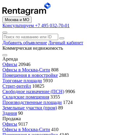
Москва и МО
Консультируем +7 495 032-70-01
Добавить объявление
Личный кабинет
Коммерческая недвижимость
Аренда
Офисы
20946
Офисы в Москва-Сити
808
Помещения в новостройке
2883
Торговые площади
5910
Стрит-ритейл
10825
Свободное назначение (ПСН)
9906
Складские помещения
3355
Производственные площади
1724
Земельные участки (пром)
89
Здания
90
Продажа
Офисы
9117
Офисы в Москва-Сити
410
Помещения в новостройке
4349