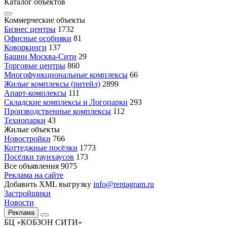
Каталог объектов
Коммерческие объекты
Бизнес центры
1732
Офисные особняки
81
Коворкинги
137
Башни Москва-Сити
29
Торговые центры
860
Многофункциональные комплексы
66
Жилые комплексы (ритейл)
2899
Апарт-комплексы
111
Складские комплексы и Логопарки
293
Производственные комплексы
112
Технопарки
43
Жилые объекты
Новостройки
766
Коттеджные посёлки
1773
Посёлки таунхаусов
173
Все объявления
9075
Реклама на сайте
Добавить XML выгрузку
info@rentagram.ru
Застройщики
Новости
Реклама
БЦ «КОБЗОН СИТИ»