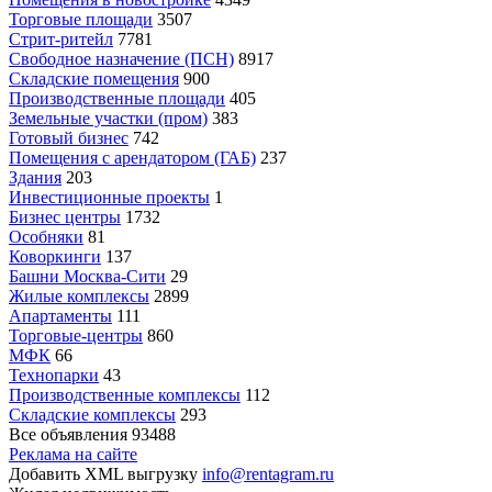
Торговые площади
3507
Стрит-ритейл
7781
Свободное назначение (ПСН)
8917
Складские помещения
900
Производственные площади
405
Земельные участки (пром)
383
Готовый бизнес
742
Помещения с арендатором (ГАБ)
237
Здания
203
Инвестиционные проекты
1
Бизнес центры
1732
Особняки
81
Коворкинги
137
Башни Москва-Сити
29
Жилые комплексы
2899
Апартаменты
111
Торговые-центры
860
МФК
66
Технопарки
43
Производственные комплексы
112
Складские комплексы
293
Все объявления
93488
Реклама на сайте
Добавить XML выгрузку
info@rentagram.ru