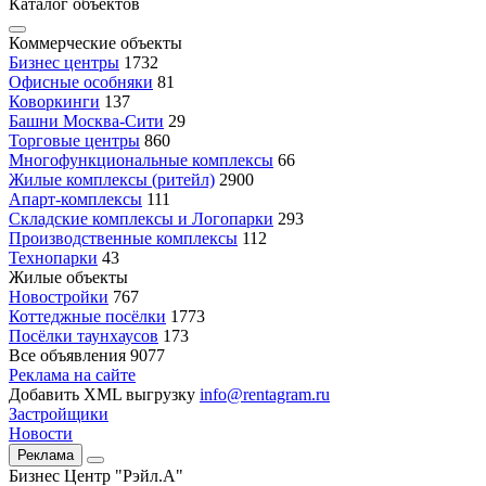
Каталог объектов
Коммерческие объекты
Бизнес центры
1732
Офисные особняки
81
Коворкинги
137
Башни Москва-Сити
29
Торговые центры
860
Многофункциональные комплексы
66
Жилые комплексы (ритейл)
2900
Апарт-комплексы
111
Складские комплексы и Логопарки
293
Производственные комплексы
112
Технопарки
43
Жилые объекты
Новостройки
767
Коттеджные посёлки
1773
Посёлки таунхаусов
173
Все объявления
9077
Реклама на сайте
Добавить XML выгрузку
info@rentagram.ru
Застройщики
Новости
Реклама
Бизнес Центр "Рэйл.А"