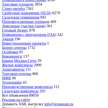
Торговые площади
3854
Стрит-ритейл
7261
Свободное назначение (ПСН)
8279
Складские помещения
943
Производственные площади
469
Земельные участки (пром)
361
Готовый бизнес
878
Помещения с арендатором (ГАБ)
242
Здания
196
Инвестиционные проекты
1
Бизнес центры
1732
Особняки
81
Коворкинги
137
Башни Москва-Сити
29
Жилые комплексы
2900
Апартаменты
111
Торговые-центры
860
МФК
66
Технопарки
43
Производственные комплексы
112
Складские комплексы
293
Все объявления
89059
Реклама на сайте
Добавить XML выгрузку
info@rentagram.ru