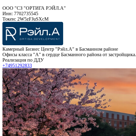
ООО "СЗ "ОРТИГА РЭЙЛ.А"
Инн: 7702735545
Токен: 2W5zFJuSXcM
Камерный Бизнес Центр "Рэйл.А" в Басманном районе
Офисы класса "А" в сердце Басманного района от застройщика.
Реализация по ДДУ
+74951292833