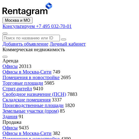
Москва и МО
Консультируем +7 495 032-70-01
Добавить объявление
Личный кабинет
Коммерческая недвижимость
Аренда
Офисы
20313
Офисы в Москва-Сити
749
Помещения в новостройке
2695
Торговые площади
5985
Стрит-ритейл
9410
Свободное назначение (ПСН)
7883
Складские помещения
3337
Производственные площади
1820
Земельные участки (пром)
85
Здания
91
Продажа
Офисы
9435
Офисы в Москва-Сити
382
Помещения в новостройке
4390