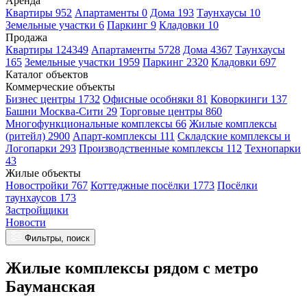
Аренда
Квартиры 952
Апартаменты 0
Дома 193
Таунхаусы 10
Земельные участки 6
Паркинг 9
Кладовки 10
Продажа
Квартиры 124349
Апартаменты 5728
Дома 4367
Таунхаусы
165
Земельные участки 1959
Паркинг 2320
Кладовки 697
Каталог объектов
Коммерческие объекты
Бизнес центры 1732
Офисные особняки 81
Коворкинги 137
Башни Москва-Сити 29
Торговые центры 860
Многофункциональные комплексы 66
Жилые комплексы
(ритейл) 2900
Апарт-комплексы 111
Складские комплексы и
Логопарки 293
Производственные комплексы 112
Технопарки
43
Жилые объекты
Новостройки 767
Коттеджные посёлки 1773
Посёлки
таунхаусов 173
Застройщики
Новости
Фильтры, поиск
Жилые комплексы рядом с метро
Бауманская