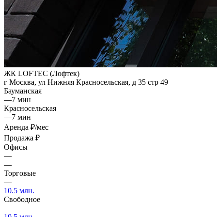
ЖК LOFTEC (Лофтек)
г Москва, ул Нижняя Красносельская, д 35 стр 49
Бауманская
—
7 мин
Красносельская
—
7 мин
Аренда
₽/мес
Продажа
₽
Офисы
—
—
Торговые
—
10.5 млн.
Свободное
—
10.5 млн.