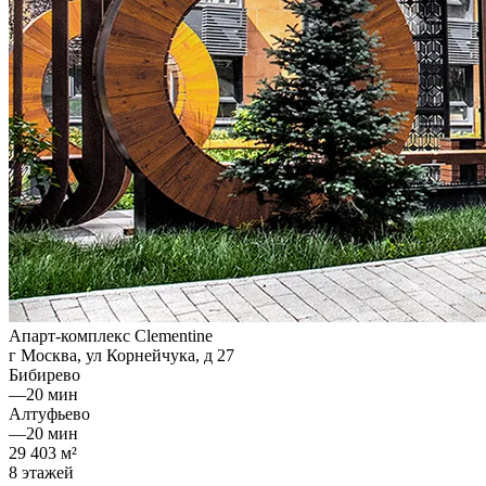
Апарт-комплекс Clementine
г Москва, ул Корнейчука, д 27
Бибирево
—
20 мин
Алтуфьево
—
20 мин
29 403 м²
8 этажей