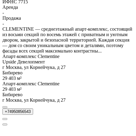
ИФНС 7715
Аренда
-
Продажа
-
CLEMENTINE — среднеэтажный апарт-комплекс, состоящий
из восьми секций по восемь этажей с приватным и уютным
двором, закрытой и безопасной территорией. Каждая секция
— дом со своим уникальным цветом и деталями, поэтому
фасады всех секций максимально контрастны...
Апарт-комплекс Clementine
Upside Девелопмент
г Москва, ул Корнейчука, д 27
Бибирево
29 403 м²
Апарт-комплекс Clementine
29 403 м²
Бибирево
г Москва, ул Корнейчука, д 27
+74950856543