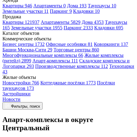
Аренда
Квартиры 946
Апартаменты 0
Дома 193
Таунхаусы 10
Земельные участки 11
Паркинг 9
Кладовки 10
Продажа
Квартиры 121937
Апартаменты 5829
Дома 4353
Таунхаусы
165
Земельные участки 1955
Паркинг 2333
Кладовки 695
Каталог объектов
Коммерческие объекты
Бизнес центры 1732
Офисные особняки 81
Коворкинги 137
Башни Москва-Сити 29
Торговые центры 860
Многофункциональные комплексы 66
Жилые комплексы
(ритейл) 2899
Апарт-комплексы 111
Складские комплексы и
Логопарки 293
Производственные комплексы 112
Технопарки
43
Жилые объекты
Новостройки 766
Коттеджные посёлки 1773
Посёлки
таунхаусов 173
Застройщики
Новости
Фильтры, поиск
Апарт-комплексы в округе
Центральный