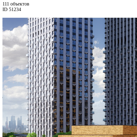
111 объектов
ID 51234