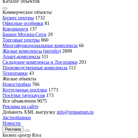
Каталог объектов
Коммерческие объекты
Бизнес центры
1732
Офисные особняки
81
Коворкинги
137
Башни Москва-Сити
29
Торговые центры
860
Многофункциональные комплексы
66
Жилые комплексы (ритейл)
2899
Апарт-комплексы
111
Складские комплексы и Логопарки
293
Производственные комплексы
112
Технопарки
43
Жилые объекты
Новостройки
766
Коттеджные посёлки
1773
Посёлки таунхаусов
173
Все объявления
9075
Реклама на сайте
Добавить XML выгрузку
info@rentagram.ru
Застройщики
Новости
Реклама
Бизнес-центр Riva