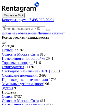
Москва и МО
Консультируем +7 495 032-70-01
Добавить объявление
Личный кабинет
Коммерческая недвижимость
Аренда
Офисы
22182
Офисы в Москва-Сити
816
Помещения в новостройке
2941
Торговые площади
6116
Стрит-ритейл
11126
Свободное назначение (ПСН)
10331
Складские помещения
3493
Производственные площади
1796
Земельные участки (пром)
96
Здания
91
Продажа
Офисы
9737
Офисы в Москва-Сити
411
Помещения в новостройке
4514