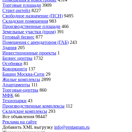
Торговые площади
3909
Стрит-ритейл
8227
Свободное назначение (ПСН)
9495
Складские помещения
983
Производственные площади
466
Земельные участки (пром)
391
Готовый бизнес
877
Помещения с арендатором (ГАБ)
243
Здания
205
Инвестиционные проекты
1
Бизнес центры
1732
Особняки
81
Коворкинги
137
Башни Москва-Сити
29
Жилые комплексы
2899
Апартаменты
111
Торговые-центры
860
МФК
66
Технопарки
43
Производственные комплексы
112
Складские комплексы
293
Все объявления
98447
Реклама на сайте
Добавить XML выгрузку
info@rentagram.ru