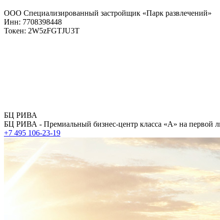
ООО Специализированный застройщик «Парк развлечений»
Инн: 7708398448
Токен: 2W5zFGTJU3T
БЦ РИВА
БЦ РИВА - Премиальный бизнес-центр класса «А» на первой л
+7 495 106-23-19