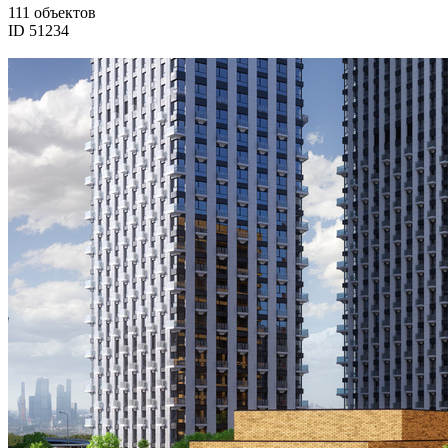
111 объектов
ID 51234