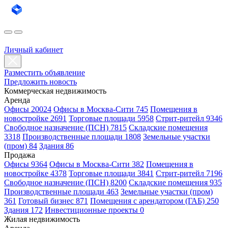
Личный кабинет
Разместить объявление
Предложить новость
Коммерческая недвижимость
Аренда
Офисы 20024
Офисы в Москва-Сити 745
Помещения в
новостройке 2691
Торговые площади 5958
Стрит-ритейл 9346
Свободное назначение (ПСН) 7815
Складские помещения
3318
Производственные площади 1808
Земельные участки
(пром) 84
Здания 86
Продажа
Офисы 9364
Офисы в Москва-Сити 382
Помещения в
новостройке 4378
Торговые площади 3841
Стрит-ритейл 7196
Свободное назначение (ПСН) 8200
Складские помещения 935
Производственные площади 463
Земельные участки (пром)
361
Готовый бизнес 871
Помещения с арендатором (ГАБ) 250
Здания 172
Инвестиционные проекты 0
Жилая недвижимость