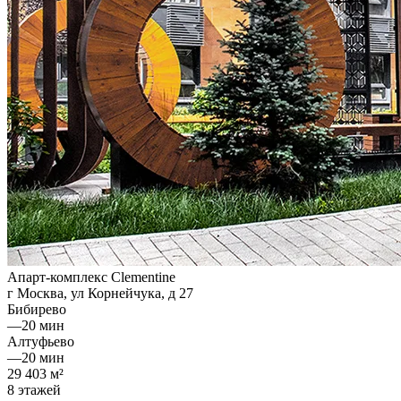
Апарт-комплекс Clementine
г Москва, ул Корнейчука, д 27
Бибирево
—
20 мин
Алтуфьево
—
20 мин
29 403 м²
8 этажей