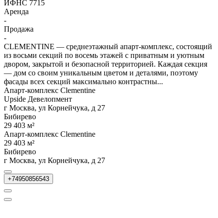
ИФНС 7715
Аренда
-
Продажа
-
CLEMENTINE — среднеэтажный апарт-комплекс, состоящий
из восьми секций по восемь этажей с приватным и уютным
двором, закрытой и безопасной территорией. Каждая секция
— дом со своим уникальным цветом и деталями, поэтому
фасады всех секций максимально контрастны...
Апарт-комплекс Clementine
Upside Девелопмент
г Москва, ул Корнейчука, д 27
Бибирево
29 403 м²
Апарт-комплекс Clementine
29 403 м²
Бибирево
г Москва, ул Корнейчука, д 27
+74950856543