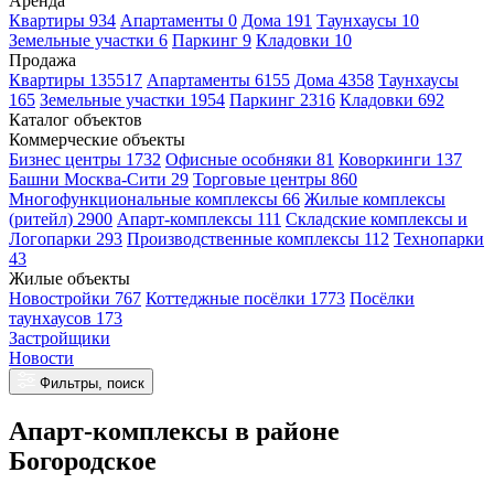
Аренда
Квартиры 934
Апартаменты 0
Дома 191
Таунхаусы 10
Земельные участки 6
Паркинг 9
Кладовки 10
Продажа
Квартиры 135517
Апартаменты 6155
Дома 4358
Таунхаусы
165
Земельные участки 1954
Паркинг 2316
Кладовки 692
Каталог объектов
Коммерческие объекты
Бизнес центры 1732
Офисные особняки 81
Коворкинги 137
Башни Москва-Сити 29
Торговые центры 860
Многофункциональные комплексы 66
Жилые комплексы
(ритейл) 2900
Апарт-комплексы 111
Складские комплексы и
Логопарки 293
Производственные комплексы 112
Технопарки
43
Жилые объекты
Новостройки 767
Коттеджные посёлки 1773
Посёлки
таунхаусов 173
Застройщики
Новости
Фильтры, поиск
Апарт-комплексы в районе
Богородское