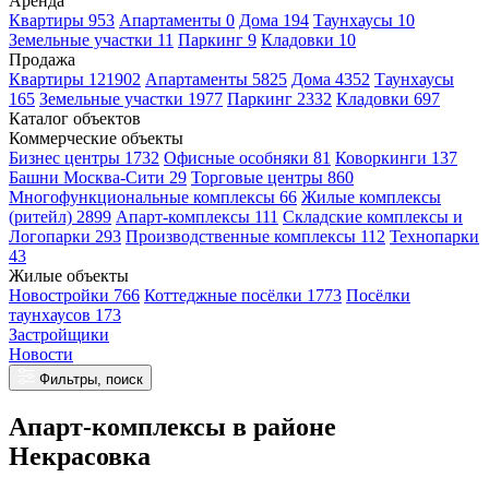
Аренда
Квартиры 953
Апартаменты 0
Дома 194
Таунхаусы 10
Земельные участки 11
Паркинг 9
Кладовки 10
Продажа
Квартиры 121902
Апартаменты 5825
Дома 4352
Таунхаусы
165
Земельные участки 1977
Паркинг 2332
Кладовки 697
Каталог объектов
Коммерческие объекты
Бизнес центры 1732
Офисные особняки 81
Коворкинги 137
Башни Москва-Сити 29
Торговые центры 860
Многофункциональные комплексы 66
Жилые комплексы
(ритейл) 2899
Апарт-комплексы 111
Складские комплексы и
Логопарки 293
Производственные комплексы 112
Технопарки
43
Жилые объекты
Новостройки 766
Коттеджные посёлки 1773
Посёлки
таунхаусов 173
Застройщики
Новости
Фильтры, поиск
Апарт-комплексы в районе
Некрасовка