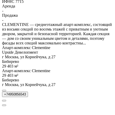
ИФНС 7715
Аренда
-
Продажа
-
CLEMENTINE — среднеэтажный апарт-комплекс, состоящий
из восьми секций по восемь этажей с приватным и уютным
двором, закрытой и безопасной территорией. Каждая секция
— дом со своим уникальным цветом и деталями, поэтому
фасады всех секций максимально контрастны...
Апарт-комплекс Clementine
Upside Девелопмент
г Москва, ул Корнейчука, д 27
Бибирево
29 403 м²
Апарт-комплекс Clementine
29 403 м²
Бибирево
г Москва, ул Корнейчука, д 27
+74950856543