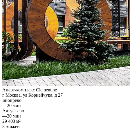
Апарт-комплекс Clementine
г Москва, ул Корнейчука, д 27
Бибирево
—
20 мин
Алтуфьево
—
20 мин
29 403 м²
8 этажей