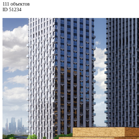
111 объектов
ID 51234