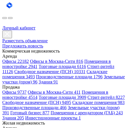
Личный кабинет
Разместить объявление
Предложить новость
Коммерческая недвижимость
Аренда
Офисы 22182
Офисы в Москва-Сити 816
Помещения в
новостройке 2941
Торговые площади 6116
Стрит-ритейл
11126
Свободное назначение (ПСН) 10331
Складские
помещения 3493
Производственные площади 1796
Земельные
участки (пром) 96
Здания 91
Продажа
Офисы 9737
Офисы в Москва-Сити 411
Помещения в
новостройке 4514
Торговые площади 3909
Стрит-ритейл 8227
Свободное назначение (ПСН) 9495
Складские помещения 983
Производственные площади 466
Земельные участки (пром)
391
Готовый бизнес 877
Помещения с арендатором (ГАБ) 243
Здания 205
Инвестиционные проекты 1
Жилая недвижимость