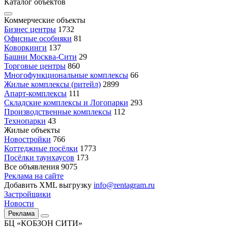
Каталог объектов
Коммерческие объекты
Бизнес центры
1732
Офисные особняки
81
Коворкинги
137
Башни Москва-Сити
29
Торговые центры
860
Многофункциональные комплексы
66
Жилые комплексы (ритейл)
2899
Апарт-комплексы
111
Складские комплексы и Логопарки
293
Производственные комплексы
112
Технопарки
43
Жилые объекты
Новостройки
766
Коттеджные посёлки
1773
Посёлки таунхаусов
173
Все объявления
9075
Реклама на сайте
Добавить XML выгрузку
info@rentagram.ru
Застройщики
Новости
Реклама
БЦ «КОБЗОН СИТИ»