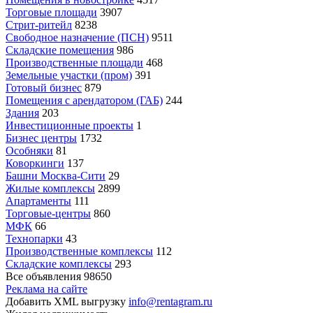
Торговые площади
3907
Стрит-ритейл
8238
Свободное назначение (ПСН)
9511
Складские помещения
986
Производственные площади
468
Земельные участки (пром)
391
Готовый бизнес
879
Помещения с арендатором (ГАБ)
244
Здания
203
Инвестиционные проекты
1
Бизнес центры
1732
Особняки
81
Коворкинги
137
Башни Москва-Сити
29
Жилые комплексы
2899
Апартаменты
111
Торговые-центры
860
МФК
66
Технопарки
43
Производственные комплексы
112
Складские комплексы
293
Все объявления
98650
Реклама на сайте
Добавить XML выгрузку
info@rentagram.ru