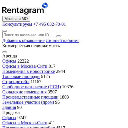
Москва и МО
Консультируем +7 495 032-70-01
Добавить объявление
Личный кабинет
Коммерческая недвижимость
Аренда
Офисы
22222
Офисы в Москва-Сити
817
Помещения в новостройке
2944
Торговые площади
6125
Стрит-ритейл
11167
Свободное назначение (ПСН)
10376
Складские помещения
3507
Производственные площади
1803
Земельные участки (пром)
96
Здания
90
Продажа
Офисы
9747
Офисы в Москва-Сити
411
Помещения в новостройке
4517