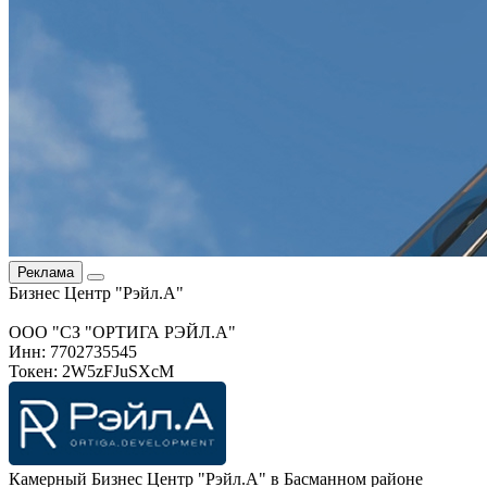
Реклама
Бизнес Центр "Рэйл.А"
ООО "СЗ "ОРТИГА РЭЙЛ.А"
Инн: 7702735545
Токен: 2W5zFJuSXcM
Камерный Бизнес Центр "Рэйл.А" в Басманном районе