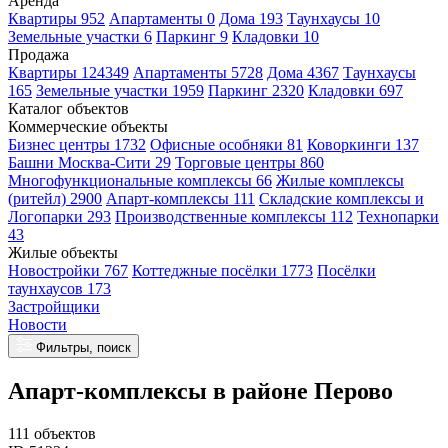
Аренда
Квартиры 952
Апартаменты 0
Дома 193
Таунхаусы 10
Земельные участки 6
Паркинг 9
Кладовки 10
Продажа
Квартиры 124349
Апартаменты 5728
Дома 4367
Таунхаусы
165
Земельные участки 1959
Паркинг 2320
Кладовки 697
Каталог объектов
Коммерческие объекты
Бизнес центры 1732
Офисные особняки 81
Коворкинги 137
Башни Москва-Сити 29
Торговые центры 860
Многофункциональные комплексы 66
Жилые комплексы
(ритейл) 2900
Апарт-комплексы 111
Складские комплексы и
Логопарки 293
Производственные комплексы 112
Технопарки
43
Жилые объекты
Новостройки 767
Коттеджные посёлки 1773
Посёлки
таунхаусов 173
Застройщики
Новости
Фильтры, поиск
Апарт-комплексы в районе Перово
111 объектов