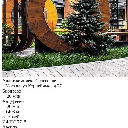
Апарт-комплекс Clementine
г Москва, ул Корнейчука, д 27
Бибирево
—
20 мин
Алтуфьево
—
20 мин
29 403 м²
8 этажей
ИФНС 7715
Аренда