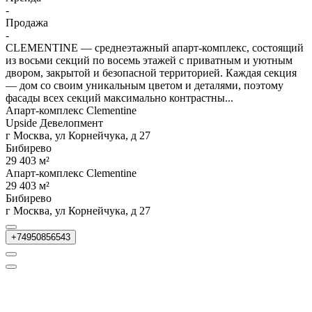
-
Продажа
-
CLEMENTINE — среднеэтажный апарт-комплекс, состоящий
из восьми секций по восемь этажей с приватным и уютным
двором, закрытой и безопасной территорией. Каждая секция
— дом со своим уникальным цветом и деталями, поэтому
фасады всех секций максимально контрастны...
Апарт-комплекс Clementine
Upside Девелопмент
г Москва, ул Корнейчука, д 27
Бибирево
29 403 м²
Апарт-комплекс Clementine
29 403 м²
Бибирево
г Москва, ул Корнейчука, д 27
+74950856543