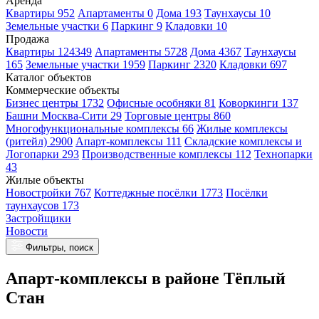
Аренда
Квартиры 952
Апартаменты 0
Дома 193
Таунхаусы 10
Земельные участки 6
Паркинг 9
Кладовки 10
Продажа
Квартиры 124349
Апартаменты 5728
Дома 4367
Таунхаусы
165
Земельные участки 1959
Паркинг 2320
Кладовки 697
Каталог объектов
Коммерческие объекты
Бизнес центры 1732
Офисные особняки 81
Коворкинги 137
Башни Москва-Сити 29
Торговые центры 860
Многофункциональные комплексы 66
Жилые комплексы
(ритейл) 2900
Апарт-комплексы 111
Складские комплексы и
Логопарки 293
Производственные комплексы 112
Технопарки
43
Жилые объекты
Новостройки 767
Коттеджные посёлки 1773
Посёлки
таунхаусов 173
Застройщики
Новости
Фильтры, поиск
Апарт-комплексы в районе Тёплый
Стан