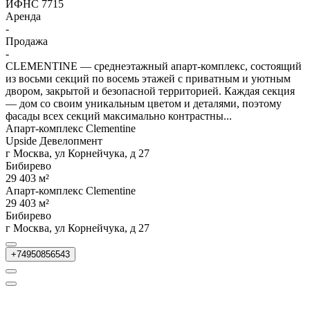
ИФНС 7715
Аренда
-
Продажа
-
CLEMENTINE — среднеэтажный апарт-комплекс, состоящий
из восьми секций по восемь этажей с приватным и уютным
двором, закрытой и безопасной территорией. Каждая секция
— дом со своим уникальным цветом и деталями, поэтому
фасады всех секций максимально контрастны...
Апарт-комплекс Clementine
Upside Девелопмент
г Москва, ул Корнейчука, д 27
Бибирево
29 403 м²
Апарт-комплекс Clementine
29 403 м²
Бибирево
г Москва, ул Корнейчука, д 27
+74950856543