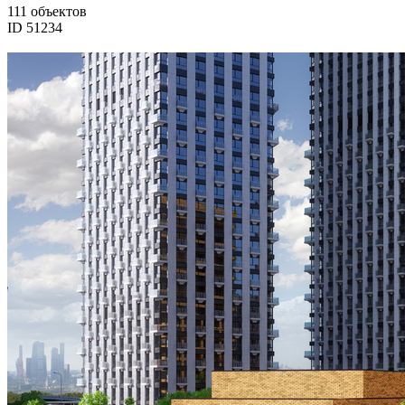
111 объектов
ID 51234