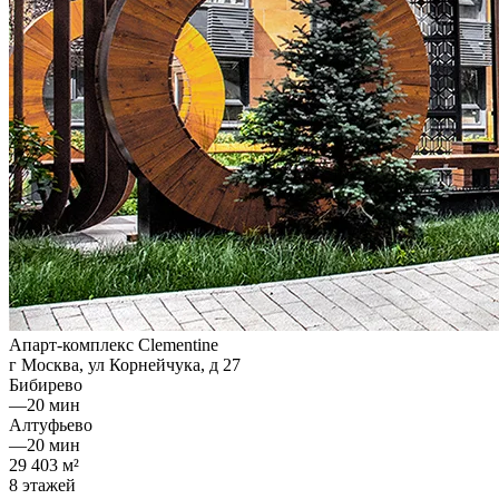
Апарт-комплекс Clementine
г Москва, ул Корнейчука, д 27
Бибирево
—
20 мин
Алтуфьево
—
20 мин
29 403 м²
8 этажей