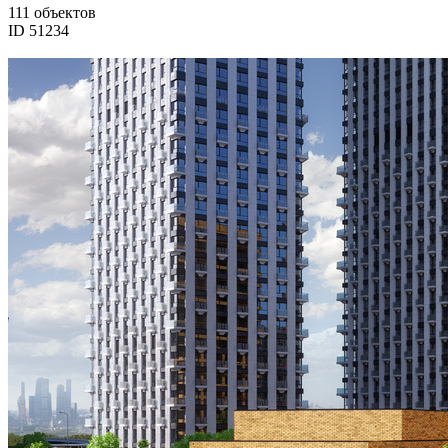
111 объектов
ID 51234