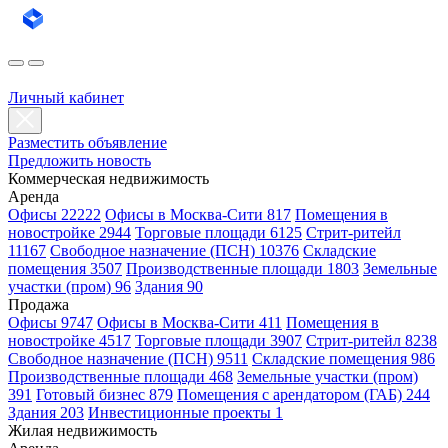
Личный кабинет
Разместить объявление
Предложить новость
Коммерческая недвижимость
Аренда
Офисы 22222
Офисы в Москва-Сити 817
Помещения в
новостройке 2944
Торговые площади 6125
Стрит-ритейл
11167
Свободное назначение (ПСН) 10376
Складские
помещения 3507
Производственные площади 1803
Земельные
участки (пром) 96
Здания 90
Продажа
Офисы 9747
Офисы в Москва-Сити 411
Помещения в
новостройке 4517
Торговые площади 3907
Стрит-ритейл 8238
Свободное назначение (ПСН) 9511
Складские помещения 986
Производственные площади 468
Земельные участки (пром)
391
Готовый бизнес 879
Помещения с арендатором (ГАБ) 244
Здания 203
Инвестиционные проекты 1
Жилая недвижимость