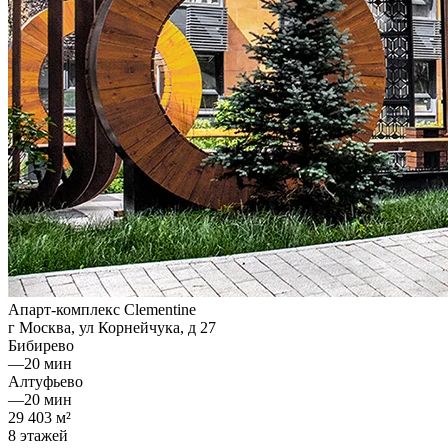
Апарт-комплекс Clementine
г Москва, ул Корнейчука, д 27
Бибирево
—
20 мин
Алтуфьево
—
20 мин
29 403 м²
8 этажей