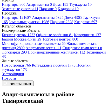
Аренда
Квартиры 960
Апартаменты 0
Дома 195
Таунхаусы 10
Земельные участки 11
Паркинг 9
Кладовки 10
Продажа
Квартиры 121687
Апартаменты 5825
Дома 4365
Таунхаусы
165
Земельные участки 1986
Паркинг 2328
Кладовки 697
Каталог объектов
Коммерческие объекты
Бизнес центры 1732
Офисные особняки 81
Коворкинги 137
Башни Москва-Сити 29
Торговые центры 860
Многофункциональные комплексы 66
Жилые комплексы
(ритейл) 2899
Апарт-комплексы 111
Складские комплексы и
Логопарки 293
Производственные комплексы 112
Технопарки
43
Жилые объекты
Новостройки 766
Коттеджные посёлки 1773
Посёлки
таунхаусов 173
Застройщики
Новости
Фильтры, поиск
Апарт-комплексы в районе
Тимирязевский