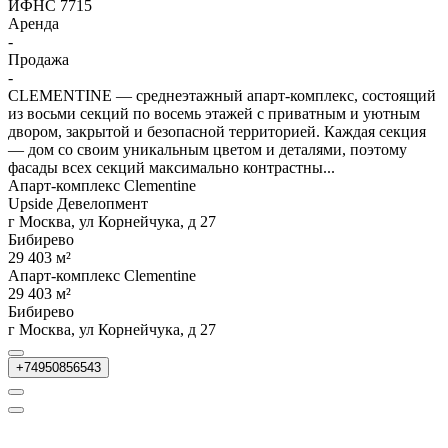
ИФНС 7715
Аренда
-
Продажа
-
CLEMENTINE — среднеэтажный апарт-комплекс, состоящий
из восьми секций по восемь этажей с приватным и уютным
двором, закрытой и безопасной территорией. Каждая секция
— дом со своим уникальным цветом и деталями, поэтому
фасады всех секций максимально контрастны...
Апарт-комплекс Clementine
Upside Девелопмент
г Москва, ул Корнейчука, д 27
Бибирево
29 403 м²
Апарт-комплекс Clementine
29 403 м²
Бибирево
г Москва, ул Корнейчука, д 27
+74950856543