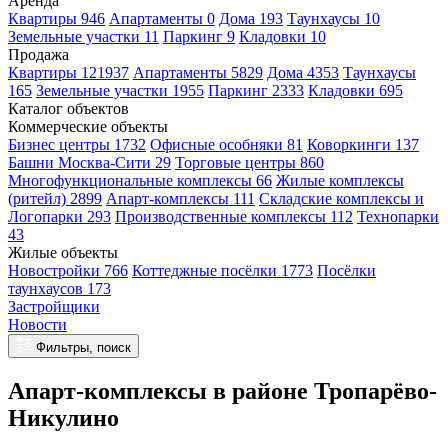
Аренда
Квартиры 946
Апартаменты 0
Дома 193
Таунхаусы 10
Земельные участки 11
Паркинг 9
Кладовки 10
Продажа
Квартиры 121937
Апартаменты 5829
Дома 4353
Таунхаусы
165
Земельные участки 1955
Паркинг 2333
Кладовки 695
Каталог объектов
Коммерческие объекты
Бизнес центры 1732
Офисные особняки 81
Коворкинги 137
Башни Москва-Сити 29
Торговые центры 860
Многофункциональные комплексы 66
Жилые комплексы
(ритейл) 2899
Апарт-комплексы 111
Складские комплексы и
Логопарки 293
Производственные комплексы 112
Технопарки
43
Жилые объекты
Новостройки 766
Коттеджные посёлки 1773
Посёлки
таунхаусов 173
Застройщики
Новости
Фильтры, поиск
Апарт-комплексы в районе Тропарёво-
Никулино