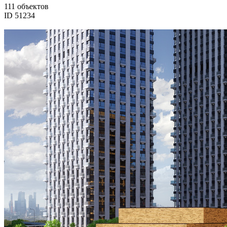
111 объектов
ID 51234