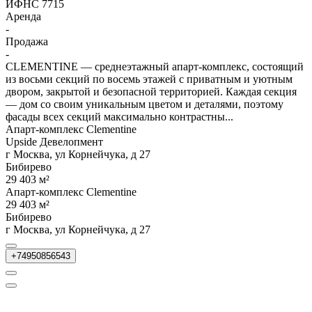
ИФНС 7715
Аренда
-
Продажа
-
CLEMENTINE — среднеэтажный апарт-комплекс, состоящий
из восьми секций по восемь этажей с приватным и уютным
двором, закрытой и безопасной территорией. Каждая секция
— дом со своим уникальным цветом и деталями, поэтому
фасады всех секций максимально контрастны...
Апарт-комплекс Clementine
Upside Девелопмент
г Москва, ул Корнейчука, д 27
Бибирево
29 403 м²
Апарт-комплекс Clementine
29 403 м²
Бибирево
г Москва, ул Корнейчука, д 27
+74950856543