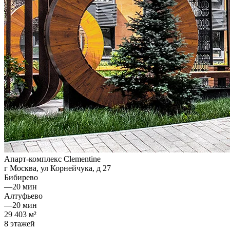
Апарт-комплекс Clementine
г Москва, ул Корнейчука, д 27
Бибирево
—
20 мин
Алтуфьево
—
20 мин
29 403 м²
8 этажей