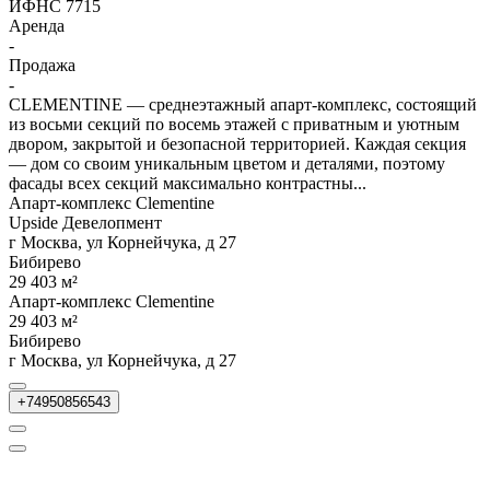
ИФНС 7715
Аренда
-
Продажа
-
CLEMENTINE — среднеэтажный апарт-комплекс, состоящий
из восьми секций по восемь этажей с приватным и уютным
двором, закрытой и безопасной территорией. Каждая секция
— дом со своим уникальным цветом и деталями, поэтому
фасады всех секций максимально контрастны...
Апарт-комплекс Clementine
Upside Девелопмент
г Москва, ул Корнейчука, д 27
Бибирево
29 403 м²
Апарт-комплекс Clementine
29 403 м²
Бибирево
г Москва, ул Корнейчука, д 27
+74950856543