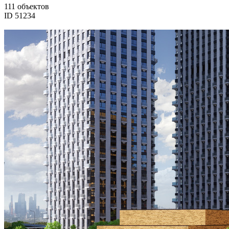
111 объектов
ID 51234