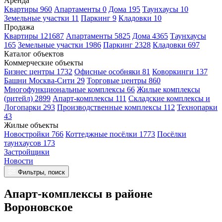
Аренда
Квартиры 960
Апартаменты 0
Дома 195
Таунхаусы 10
Земельные участки 11
Паркинг 9
Кладовки 10
Продажа
Квартиры 121687
Апартаменты 5825
Дома 4365
Таунхаусы
165
Земельные участки 1986
Паркинг 2328
Кладовки 697
Каталог объектов
Коммерческие объекты
Бизнес центры 1732
Офисные особняки 81
Коворкинги 137
Башни Москва-Сити 29
Торговые центры 860
Многофункциональные комплексы 66
Жилые комплексы
(ритейл) 2899
Апарт-комплексы 111
Складские комплексы и
Логопарки 293
Производственные комплексы 112
Технопарки
43
Жилые объекты
Новостройки 766
Коттеджные посёлки 1773
Посёлки
таунхаусов 173
Застройщики
Новости
Фильтры, поиск
Апарт-комплексы в районе
Вороновское