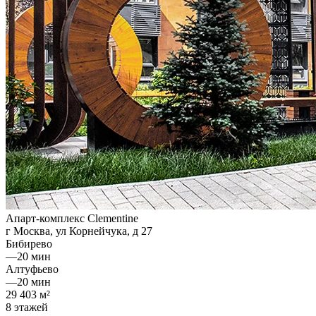
Апарт-комплекс Clementine
г Москва, ул Корнейчука, д 27
Бибирево
—
20 мин
Алтуфьево
—
20 мин
29 403 м²
8 этажей