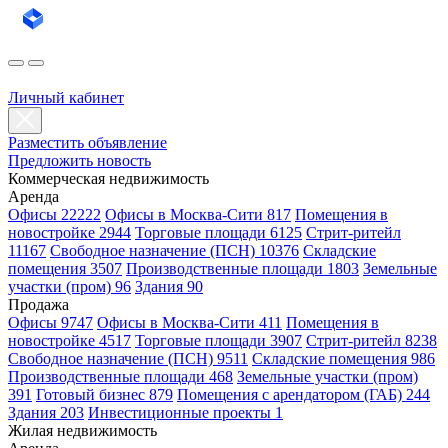
Личный кабинет
Разместить объявление
Предложить новость
Коммерческая недвижимость
Аренда
Офисы 22222
Офисы в Москва-Сити 817
Помещения в
новостройке 2944
Торговые площади 6125
Стрит-ритейл
11167
Свободное назначение (ПСН) 10376
Складские
помещения 3507
Производственные площади 1803
Земельные
участки (пром) 96
Здания 90
Продажа
Офисы 9747
Офисы в Москва-Сити 411
Помещения в
новостройке 4517
Торговые площади 3907
Стрит-ритейл 8238
Свободное назначение (ПСН) 9511
Складские помещения 986
Производственные площади 468
Земельные участки (пром)
391
Готовый бизнес 879
Помещения с арендатором (ГАБ) 244
Здания 203
Инвестиционные проекты 1
Жилая недвижимость