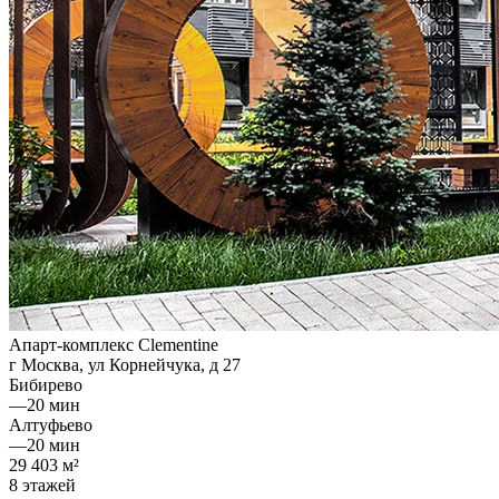
Апарт-комплекс Clementine
г Москва, ул Корнейчука, д 27
Бибирево
—
20 мин
Алтуфьево
—
20 мин
29 403 м²
8 этажей