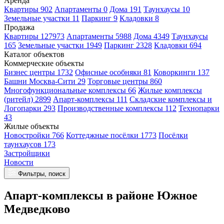
Аренда
Квартиры 902
Апартаменты 0
Дома 191
Таунхаусы 10
Земельные участки 11
Паркинг 9
Кладовки 8
Продажа
Квартиры 127973
Апартаменты 5988
Дома 4349
Таунхаусы
165
Земельные участки 1949
Паркинг 2328
Кладовки 694
Каталог объектов
Коммерческие объекты
Бизнес центры 1732
Офисные особняки 81
Коворкинги 137
Башни Москва-Сити 29
Торговые центры 860
Многофункциональные комплексы 66
Жилые комплексы
(ритейл) 2899
Апарт-комплексы 111
Складские комплексы и
Логопарки 293
Производственные комплексы 112
Технопарки
43
Жилые объекты
Новостройки 766
Коттеджные посёлки 1773
Посёлки
таунхаусов 173
Застройщики
Новости
Фильтры, поиск
Апарт-комплексы в районе Южное
Медведково