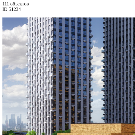
111 объектов
ID 51234