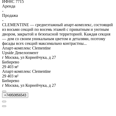
ИФНС 7715
Аренда
-
Продажа
-
CLEMENTINE — среднеэтажный апарт-комплекс, состоящий
из восьми секций по восемь этажей с приватным и уютным
двором, закрытой и безопасной территорией. Каждая секция
— дом со своим уникальным цветом и деталями, поэтому
фасады всех секций максимально контрастны...
Апарт-комплекс Clementine
Upside Девелопмент
г Москва, ул Корнейчука, д 27
Бибирево
29 403 м²
Апарт-комплекс Clementine
29 403 м²
Бибирево
г Москва, ул Корнейчука, д 27
+74950856543