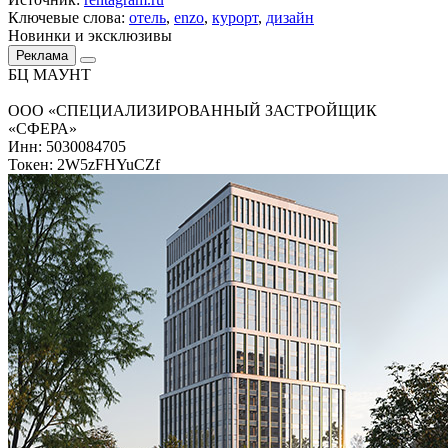
Ключевые слова:
отель
,
enzo
,
курорт
,
дизайн
Новинки и эксклюзивы
Реклама
БЦ МАУНТ
ООО «СПЕЦИАЛИЗИРОВАННЫЙ ЗАСТРОЙЩИК
«СФЕРА»
Инн: 5030084705
Токен: 2W5zFHYuCZf