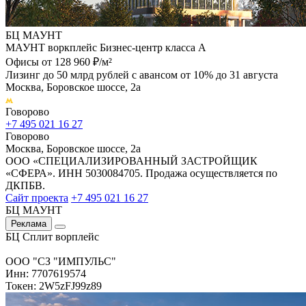
БЦ МАУНТ
МАУНТ воркплейс Бизнес-центр класса А
Офисы от 128 960 ₽/м²
Лизинг до 50 млрд рублей с авансом от 10% до 31 августа
Москва, Боровское шоссе, 2а
Говорово
+7 495 021 16 27
Говорово
Москва, Боровское шоссе, 2а
ООО «СПЕЦИАЛИЗИРОВАННЫЙ ЗАСТРОЙЩИК
«СФЕРА». ИНН 5030084705. Продажа осуществляется по
ДКПБВ.
Сайт проекта
+7 495 021 16 27
БЦ МАУНТ
Реклама
БЦ Сплит ворплейс
ООО "СЗ "ИМПУЛЬС"
Инн: 7707619574
Токен: 2W5zFJ99z89