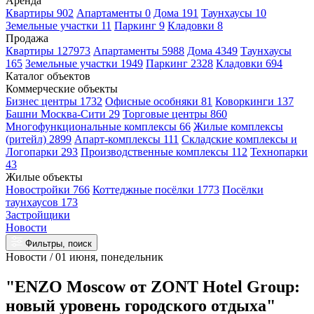
Аренда
Квартиры 902
Апартаменты 0
Дома 191
Таунхаусы 10
Земельные участки 11
Паркинг 9
Кладовки 8
Продажа
Квартиры 127973
Апартаменты 5988
Дома 4349
Таунхаусы
165
Земельные участки 1949
Паркинг 2328
Кладовки 694
Каталог объектов
Коммерческие объекты
Бизнес центры 1732
Офисные особняки 81
Коворкинги 137
Башни Москва-Сити 29
Торговые центры 860
Многофункциональные комплексы 66
Жилые комплексы
(ритейл) 2899
Апарт-комплексы 111
Складские комплексы и
Логопарки 293
Производственные комплексы 112
Технопарки
43
Жилые объекты
Новостройки 766
Коттеджные посёлки 1773
Посёлки
таунхаусов 173
Застройщики
Новости
Фильтры, поиск
Новости / 01 июня, понедельник
"ENZO Moscow от ZONT Hotel Group:
новый уровень городского отдыха"