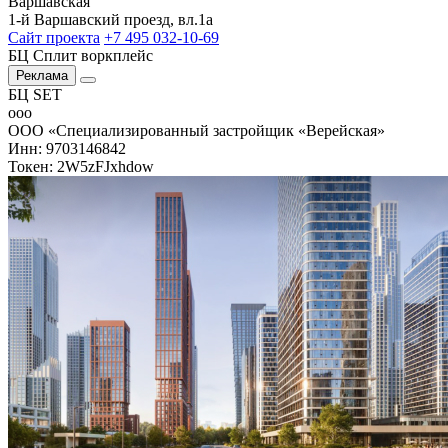
Варшавская
1-й Варшавский проезд, вл.1а
Сайт проекта
+7 495 032-10-69
БЦ Сплит воркплейс
Реклама
БЦ SET
ооо
ООО «Специализированный застройщик «Верейская»
Инн: 9703146842
Токен: 2W5zFJxhdow