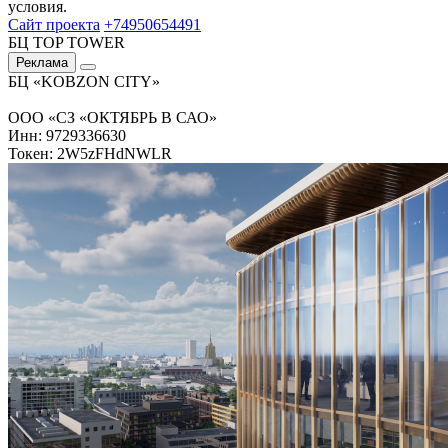
условия.
Сайт проекта
+74950654491
БЦ TOP TOWER
Реклама
БЦ «KOBZON CITY»
ООО «СЗ «ОКТЯБРЬ В САО»
Инн: 9729336630
Токен: 2W5zFHdNWLR