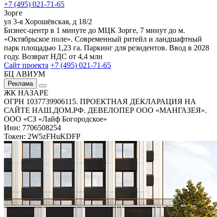
+7 (495) 021-71-65
Зорге
ул 3-я Хорошёвская, д 18/2
Бизнес-центр в 1 минуте до МЦК Зорге, 7 минут до м.
«Октябрьское поле». Современный ритейл и ландшафтный
парк площадью 1,23 га. Паркинг для резидентов. Ввод в 2028
году. Возврат НДС от 4,4 млн
Сайт проекта
+7 (495) 021-71-65
БЦ АВИУМ
Реклама
ЖК НАЗАРЕ
ОГРН 1037739906115. ПРОЕКТНАЯ ДЕКЛАРАЦИЯ НА
САЙТЕ НАШ.ДОМ.РФ. ДЕВЕЛОПЕР ООО «МАНГАЗЕЯ».
ООО «СЗ «Лайф Богородское»
Инн: 7706508254
Токен: 2W5zFHuKDFP