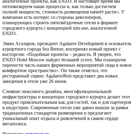
аналогичные проекты, как ENZO. В настоящее время мы
оптимизируем наши процессы и, как только достигнем
полной мощности, стоимость размещения начнёт расти». У
компании есть интерес со стороны девелоперов,
планирующих строить пятизвёздочные отели в формате
городского курорта с концепцией mix-use, аналогичной
ENZO.
Эмин Агаларов, президент Agalarov Development и основатель
курортного города Sea Breeze, воспринял новый проект с
восторгом: «Подобные проекты – редкость. Я уверен, что
ENZO Hotel Moscow найдет большой успех. Мы планируем
перенести часть наших фирменных мероприятий сюда в новое
комфортное пространство». Он также отметил, что
ресторанный сервис AgalarovRest представит два новых
заведения в отеле уже 26 июня.
Слияние люксового дизайна, многофункциональной
инфраструктуры и концепции городского курорта делает этот
продукт привлекательным как для гостей, так и для партнеров
в индустрии. Современные отели уже давно вышли за рамки
традиционных стандартов размещения и предлагают
уникальный опыт отдыха и развлечений в самом сердце
мегаполиса.
Источник:
rentagram.ru