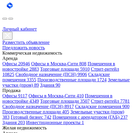
Личный кабинет
Разместить объявление
Предложить новость
Коммерческая недвижимость
Аренда
Офисы 20946
Офисы в Москва-Сити 808
Помещения в
новостройке 2883
Торговые площади 5910
Стрит-ритейл
10825
Свободное назначение (ПСН) 9906
Складские
помещения 3355
Производственные площади 1724
Земельные
участки (пром) 89
Здания 90
Продажа
Офисы 9117
Офисы в Москва-Сити 410
Помещения в
новостройке 4349
Торговые площади 3507
Стрит-ритейл 7781
Свободное назначение (ПСН) 8917
Складские помещения 900
Производственные площади 405
Земельные участки (пром)
383
Готовый бизнес 742
Помещения с арендатором (ГАБ) 237
Здания 203
Инвестиционные проекты 1
Жилая недвижимость