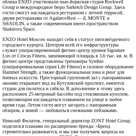
облика ENZO участвовали нью‑йоркская студия Rockwell
Group и международное бюро Sarketch Design Group. Здесь
гости смогут наслаждаться рестораном с летней террасой,
двумя ресторанами от AgalarovRest — iL MONTE и
SHAOLIN, а также современным ивент-пространством
Shakirova Space.
ENZO Hotel Moscow находит себя в статусе пятизвёздочного
городского курорта. Центром всей его инфраструктуры
служит ультрасовременный фитнес-центр уровня Signature
Lux от Crocus Fitness, занимающий площадь в 3,6 тыс. кв. м. В
фитнес-центре представлены тренажеры Symbio
(ультрапремиальная серия Life Fitness) и силовое оборудование
Hammer Strength, а также функциональная зона и ринг для
боевых искусств. Просторный групповой зал с панорамными
окнами открывает вид на Кутузовский проспект, имеются
студии для пилатеса и сайкла. В дополнение к этому здесь
расположен 25-метровый бассейн под стеклянным куполом,
позволяющим наслаждаться плаванием на улице в любое
время года. Летом гости могут загорать с панорамным
обзором, а зимой — любоваться снежными пейзажами.
Николай Филатов, генеральный директор ZONT Hotel Group,
поделился планами по расширению бренда: «Бренд
стремительно развивается, и мы уже получаем запросы на