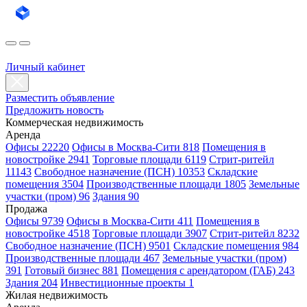
Личный кабинет
Разместить объявление
Предложить новость
Коммерческая недвижимость
Аренда
Офисы 22220
Офисы в Москва-Сити 818
Помещения в
новостройке 2941
Торговые площади 6119
Стрит-ритейл
11143
Свободное назначение (ПСН) 10353
Складские
помещения 3504
Производственные площади 1805
Земельные
участки (пром) 96
Здания 90
Продажа
Офисы 9739
Офисы в Москва-Сити 411
Помещения в
новостройке 4518
Торговые площади 3907
Стрит-ритейл 8232
Свободное назначение (ПСН) 9501
Складские помещения 984
Производственные площади 467
Земельные участки (пром)
391
Готовый бизнес 881
Помещения с арендатором (ГАБ) 243
Здания 204
Инвестиционные проекты 1
Жилая недвижимость