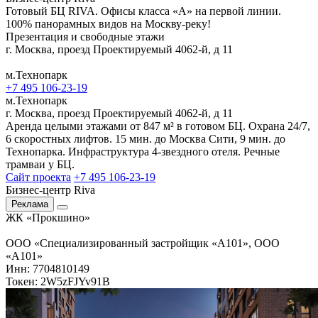
Готовый БЦ RIVA. Офисы класса «А» на первой линии.
100% панорамных видов на Москву-реку!
Презентация и свободные этажи
г. Москва, проезд Проектируемый 4062-й, д 11
м.Технопарк
+7 495 106-23-19
м.Технопарк
г. Москва, проезд Проектируемый 4062-й, д 11
Аренда целыми этажами от 847 м² в готовом БЦ. Охрана 24/7,
6 скоростных лифтов. 15 мин. до Москва Сити, 9 мин. до
Технопарка. Инфраструктура 4-звездного отеля. Речные
трамваи у БЦ.
Сайт проекта
+7 495 106-23-19
Бизнес-центр Riva
Реклама
ЖК «Прокшино»
ООО «Специализированный застройщик «А101», ООО
«А101»
Инн: 7704810149
Токен: 2W5zFJYv91B