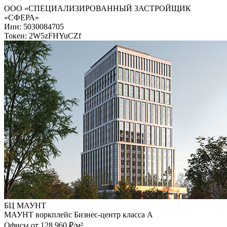
ООО «СПЕЦИАЛИЗИРОВАННЫЙ ЗАСТРОЙЩИК
«СФЕРА»
Инн: 5030084705
Токен: 2W5zFHYuCZf
БЦ МАУНТ
МАУНТ воркплейс Бизнес-центр класса А
Офисы от 128 960 ₽/м²