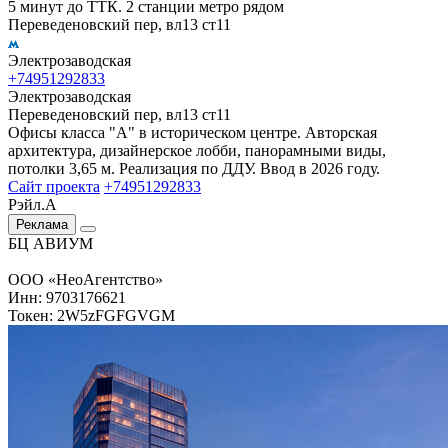
5 минут до ТТК. 2 станции метро рядом
Переведеновский пер, вл13 ст11
Электрозаводская
+74951292833
Электрозаводская
Переведеновский пер, вл13 ст11
Офисы класса "А" в историческом центре. Авторская
архитектура, дизайнерское лобби, панорамными виды,
потолки 3,65 м. Реализация по ДДУ. Ввод в 2026 году.
Сайт проекта
+74951292833
Рэйл.А
Реклама
БЦ АВИУМ
ООО «НеоАгентство»
Инн: 9703176621
Токен: 2W5zFGFGVGM