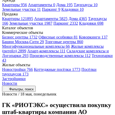
Аренда
Квартиры 956
Апартаменты 0
Дома 195
Таунхаусы 10
Земельные участки 11
Паркинг 9
Кладовки 10
Продажа
Квартиры 121895
Апартаменты 5825
Дома 4365
Таунхаусы
166
Земельные участки 1987
Паркинг 2332
Кладовки 698
Каталог объектов
Коммерческие объекты
Бизнес центры 1732
Офисные особняки 81
Коворкинги 137
Башни Москва-Сити 29
Торговые центры 860
Многофункциональные комплексы 66
Жилые комплексы
(ритейл) 2899
Апарт-комплексы 111
Складские комплексы и
Логопарки 293
Производственные комплексы 112
Технопарки
43
Жилые объекты
Новостройки 766
Коттеджные посёлки 1773
Посёлки
таунхаусов 173
Застройщики
Новости
Фильтры, поиск
Новости / 18 мая, понедельник
ГК «РИОТЭКС» осуществила покупку
штаб-квартиры компании АО