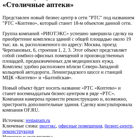
«Столичные аптеки»
Представлен новый бизнес-центр в сети "РТС" под названием
"РТС «Коптево», который станет 18-м объектом данной сети.
Группа компаний «РИОТЭКС» успешно завершила сделку на
приобретение комплекса зданий с общей площадью около 19
тыс. кв. м, расположенного по адресу: Москва, проезд
Черепановых, 6, строения 1, 2, 3. Этот объект представляет
собой симбиоз
офисных помещений
и производственных
площадей, предназначенных для медицинских нужд.
Комплекс удобно расположен вблизи Северо-Западной
кольцевой автодороги, Ленинградского шоссе и станций
МЦК «Коптево» и «Балтийская».
Новый объект будет носить название «РТС «Коптево» и
станет восемнадцатым бизнес-центром в ряде «РТС».
Компания намерена провести реконструкцию и, возможно,
пристроить дополнительные здания. Сделку консультировала
компания OF.RU.
Источник:
rentagram.ru
Ключевые слова:
риотэкс
,
офисные помещения
,
бизнес-центр
,
реконструкция
Новинки и эксклюзивы