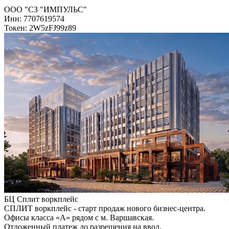
ООО "СЗ "ИМПУЛЬС"
Инн: 7707619574
Токен: 2W5zFJ99z89
БЦ Сплит воркплейс
СПЛИТ воркплейс - старт продаж нового бизнес-центра.
Офисы класса «А» рядом с м. Варшавская.
Отложенный платеж до разрешения на ввод.