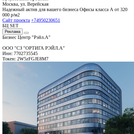
Москва, ул. Верейская
Надежный актив для вашего бизнеса Офисы класса А от 320
000 р/м2
Сайт проекта
+74950230651
БЦ SET
Реклама
Бизнес Центр "Рэйл.А"
ООО "СЗ "ОРТИГА РЭЙЛ.А"
Инн: 7702735545
Токен: 2W5zFGJE8M7