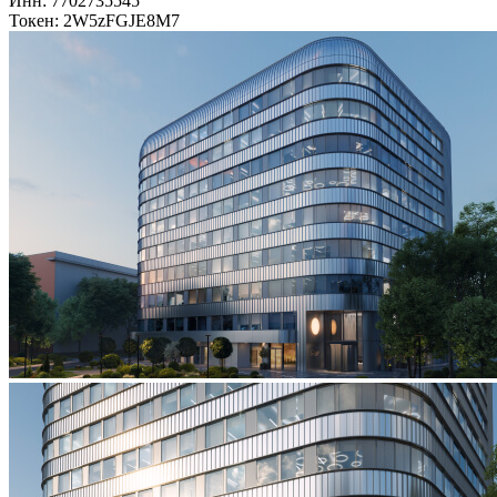
Инн: 7702735545
Токен: 2W5zFGJE8M7