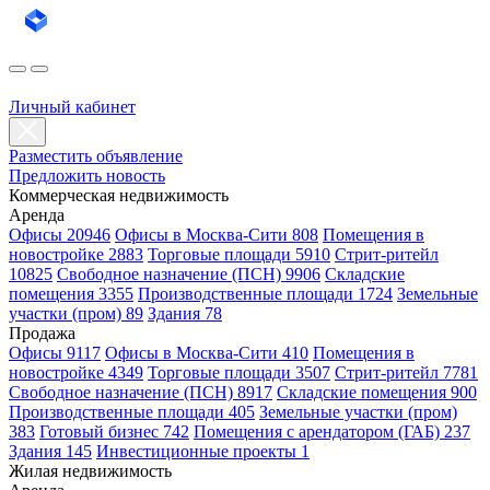
Личный кабинет
Разместить объявление
Предложить новость
Коммерческая недвижимость
Аренда
Офисы 20946
Офисы в Москва-Сити 808
Помещения в
новостройке 2883
Торговые площади 5910
Стрит-ритейл
10825
Свободное назначение (ПСН) 9906
Складские
помещения 3355
Производственные площади 1724
Земельные
участки (пром) 89
Здания 78
Продажа
Офисы 9117
Офисы в Москва-Сити 410
Помещения в
новостройке 4349
Торговые площади 3507
Стрит-ритейл 7781
Свободное назначение (ПСН) 8917
Складские помещения 900
Производственные площади 405
Земельные участки (пром)
383
Готовый бизнес 742
Помещения с арендатором (ГАБ) 237
Здания 145
Инвестиционные проекты 1
Жилая недвижимость