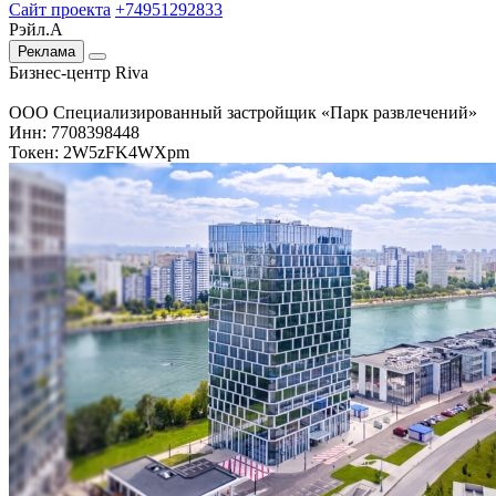
Сайт проекта
+74951292833
Рэйл.А
Реклама
Бизнес-центр Riva
ООО Специализированный застройщик «Парк развлечений»
Инн: 7708398448
Токен: 2W5zFK4WXpm