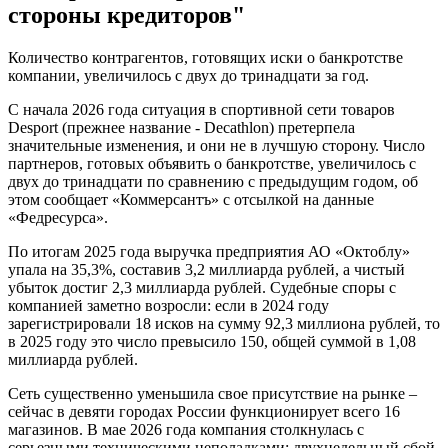
стороны кредиторов"
Количество контрагентов, готовящих иски о банкротстве
компании, увеличилось с двух до тринадцати за год.
С начала 2026 года ситуация в спортивной сети товаров
Desport (прежнее название - Decathlon) претерпела
значительные изменения, и они не в лучшую сторону. Число
партнеров, готовых объявить о банкротстве, увеличилось с
двух до тринадцати по сравнению с предыдущим годом, об
этом сообщает «Коммерсантъ» с отсылкой на данные
«Федресурса».
По итогам 2025 года выручка предприятия АО «Октоблу»
упала на 35,3%, составив 3,2 миллиарда рублей, а чистый
убыток достиг 2,3 миллиарда рублей. Судебные споры с
компанией заметно возросли: если в 2024 году
зарегистрировали 18 исков на сумму 92,3 миллиона рублей, то
в 2025 году это число превысило 150, общей суммой в 1,08
миллиарда рублей.
Сеть существенно уменьшила свое присутствие на рынке –
сейчас в девяти городах России функционирует всего 16
магазинов. В мае 2026 года компания столкнулась с
серьезными техническими неполадками: двухнедельный сбой