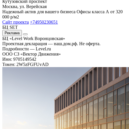
Кутузовский проспект
Москва, ул. Верейская
Надежный актив для вашего бизнеса Офисы класса А от 320
000 р/м2
Сайт проекта
+74950230651
БЦ SET
Реклама
БЦ «Level Work Воронцовская»‎
Проектная декларация — наш.дом.рф. Не оферта.
Подробности — Level.ru
ООО СЗ «Вектор Движения»
Инн: 9705149542
Токен: 2W5zFGFUvAD