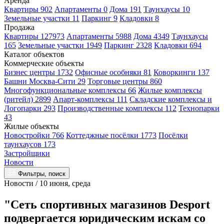
Аренда
Квартиры 902
Апартаменты 0
Дома 191
Таунхаусы 10
Земельные участки 11
Паркинг 9
Кладовки 8
Продажа
Квартиры 127973
Апартаменты 5988
Дома 4349
Таунхаусы
165
Земельные участки 1949
Паркинг 2328
Кладовки 694
Каталог объектов
Коммерческие объекты
Бизнес центры 1732
Офисные особняки 81
Коворкинги 137
Башни Москва-Сити 29
Торговые центры 860
Многофункциональные комплексы 66
Жилые комплексы
(ритейл) 2899
Апарт-комплексы 111
Складские комплексы и
Логопарки 293
Производственные комплексы 112
Технопарки
43
Жилые объекты
Новостройки 766
Коттеджные посёлки 1773
Посёлки
таунхаусов 173
Застройщики
Новости
Фильтры, поиск
Новости / 10 июня, среда
"Сеть спортивных магазинов Desport
подвергается юридическим искам со