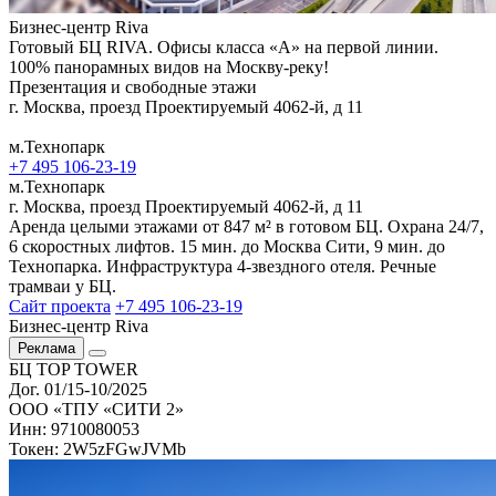
Бизнес-центр Riva
Готовый БЦ RIVA. Офисы класса «А» на первой линии.
100% панорамных видов на Москву-реку!
Презентация и свободные этажи
г. Москва, проезд Проектируемый 4062-й, д 11
м.Технопарк
+7 495 106-23-19
м.Технопарк
г. Москва, проезд Проектируемый 4062-й, д 11
Аренда целыми этажами от 847 м² в готовом БЦ. Охрана 24/7,
6 скоростных лифтов. 15 мин. до Москва Сити, 9 мин. до
Технопарка. Инфраструктура 4-звездного отеля. Речные
трамваи у БЦ.
Сайт проекта
+7 495 106-23-19
Бизнес-центр Riva
Реклама
БЦ TOP TOWER
Дог. 01/15-10/2025
ООО «ТПУ «СИТИ 2»
Инн: 9710080053
Токен: 2W5zFGwJVMb