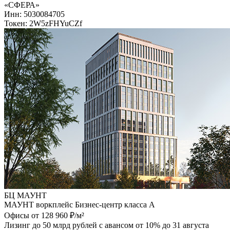
«СФЕРА»
Инн: 5030084705
Токен: 2W5zFHYuCZf
БЦ МАУНТ
МАУНТ воркплейс Бизнес-центр класса А
Офисы от 128 960 ₽/м²
Лизинг до 50 млрд рублей с авансом от 10% до 31 августа