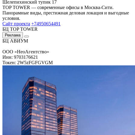
Шелепихинский тупик 17
TOP TOWER — современные офисы в Москва-Сити.
Панорамные виды, престижная деловая локация и выгодные
условия.
Сайт проекта
+74950654491
БЦ TOP TOWER
Реклама
БЦ АВИУМ
ООО «НеоАгентство»
Инн: 9703176621
Токен: 2W5zFGFGVGM