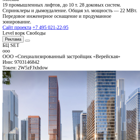
19 промышленных лифтов, до 10 т. 28 доковых систем.
Спринклеры и дымоудаление. Общая эл. мощность — 22 МВт.
Передовое инженерное оснащение и продуманное
зонирование.
Сайт проекта
+7 495 021-22-95
Level ворк Свободы
Реклама
БЦ SET
ооо
ООО «Специализированный застройщик «Верейская»
Инн: 9703146842
Токен: 2W5zFJxhdow