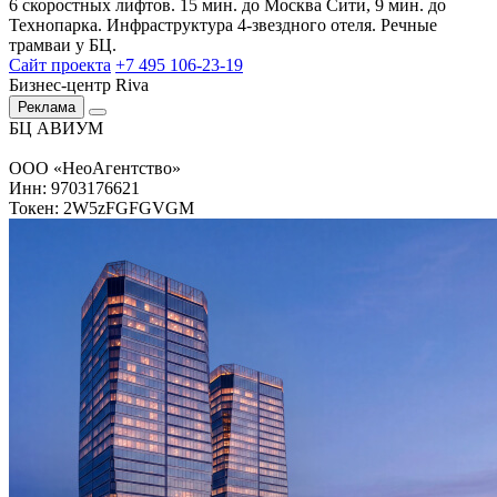
6 скоростных лифтов. 15 мин. до Москва Сити, 9 мин. до
Технопарка. Инфраструктура 4-звездного отеля. Речные
трамваи у БЦ.
Сайт проекта
+7 495 106-23-19
Бизнес-центр Riva
Реклама
БЦ АВИУМ
ООО «НеоАгентство»
Инн: 9703176621
Токен: 2W5zFGFGVGM