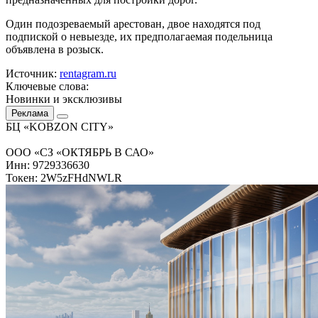
Один подозреваемый арестован, двое находятся под
подпиской о невыезде, их предполагаемая подельница
объявлена в розыск.
Источник:
rentagram.ru
Ключевые слова:
Новинки и эксклюзивы
Реклама
БЦ «KOBZON CITY»
ООО «СЗ «ОКТЯБРЬ В САО»
Инн: 9729336630
Токен: 2W5zFHdNWLR