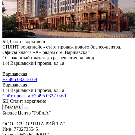
БЦ Сплит воркплейс
СПЛИТ воркплейс - старт продаж нового бизнес-центра.
Офисы класса «А» рядом с м. Варшавская.
Отложенный платеж до разрешения на ввод.
1-й Варшавский проезд, вл.1а
Варшавская
+7 495 032-10-69
Варшавская
1-й Варшавский проезд, вл.1а
Сайт проекта
+7 495 032-10-69
БЦ Сплит воркплейс
Реклама
Бизнес Центр "Рэйл.А"
ООО "СЗ "ОРТИГА РЭЙЛ.А"
Инн: 7702735545
Токен: 2W5zFGJE8M7