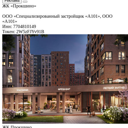
Реклама
ЖК «Прокшино»
ООО «Специализированный застройщик «А101», ООО
«А101»
Инн: 7704810149
Токен: 2W5zFJYv91B
ЖК Прокшино