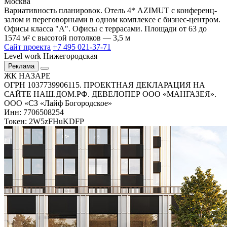
Москва
Вариативность планировок. Отель 4* AZIMUT с конференц-
залом и переговорными в одном комплексе с бизнес-центром.
Офисы класса "А". Офисы с террасами. Площади от 63 до
1574 м² с высотой потолков — 3,5 м
Сайт проекта
+7 495 021-37-71
Level work Нижегородская
Реклама
ЖК НАЗАРЕ
ОГРН 1037739906115. ПРОЕКТНАЯ ДЕКЛАРАЦИЯ НА
САЙТЕ НАШ.ДОМ.РФ. ДЕВЕЛОПЕР ООО «МАНГАЗЕЯ».
ООО «СЗ «Лайф Богородское»
Инн: 7706508254
Токен: 2W5zFHuKDFP