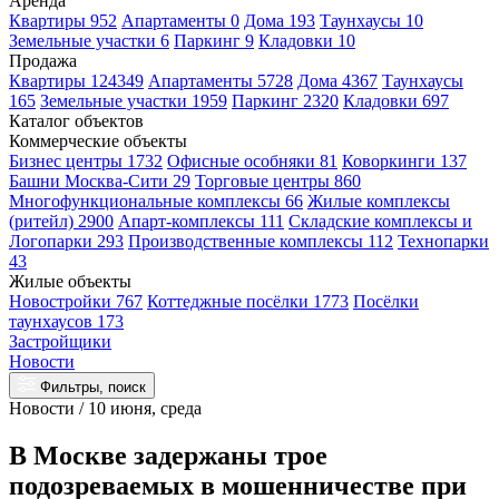
Аренда
Квартиры 952
Апартаменты 0
Дома 193
Таунхаусы 10
Земельные участки 6
Паркинг 9
Кладовки 10
Продажа
Квартиры 124349
Апартаменты 5728
Дома 4367
Таунхаусы
165
Земельные участки 1959
Паркинг 2320
Кладовки 697
Каталог объектов
Коммерческие объекты
Бизнес центры 1732
Офисные особняки 81
Коворкинги 137
Башни Москва-Сити 29
Торговые центры 860
Многофункциональные комплексы 66
Жилые комплексы
(ритейл) 2900
Апарт-комплексы 111
Складские комплексы и
Логопарки 293
Производственные комплексы 112
Технопарки
43
Жилые объекты
Новостройки 767
Коттеджные посёлки 1773
Посёлки
таунхаусов 173
Застройщики
Новости
Фильтры, поиск
Новости / 10 июня, среда
В Москве задержаны трое
подозреваемых в мошенничестве при