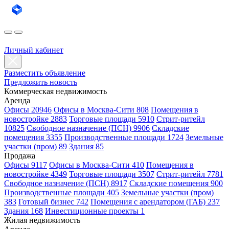
Личный кабинет
Разместить объявление
Предложить новость
Коммерческая недвижимость
Аренда
Офисы 20946
Офисы в Москва-Сити 808
Помещения в
новостройке 2883
Торговые площади 5910
Стрит-ритейл
10825
Свободное назначение (ПСН) 9906
Складские
помещения 3355
Производственные площади 1724
Земельные
участки (пром) 89
Здания 85
Продажа
Офисы 9117
Офисы в Москва-Сити 410
Помещения в
новостройке 4349
Торговые площади 3507
Стрит-ритейл 7781
Свободное назначение (ПСН) 8917
Складские помещения 900
Производственные площади 405
Земельные участки (пром)
383
Готовый бизнес 742
Помещения с арендатором (ГАБ) 237
Здания 168
Инвестиционные проекты 1
Жилая недвижимость