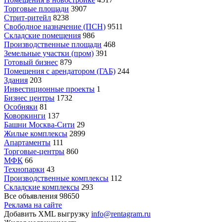
Торговые площади
3907
Стрит-ритейл
8238
Свободное назначение (ПСН)
9511
Складские помещения
986
Производственные площади
468
Земельные участки (пром)
391
Готовый бизнес
879
Помещения с арендатором (ГАБ)
244
Здания
203
Инвестиционные проекты
1
Бизнес центры
1732
Особняки
81
Коворкинги
137
Башни Москва-Сити
29
Жилые комплексы
2899
Апартаменты
111
Торговые-центры
860
МФК
66
Технопарки
43
Производственные комплексы
112
Складские комплексы
293
Все объявления
98650
Реклама на сайте
Добавить XML выгрузку
info@rentagram.ru