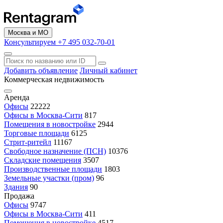
Москва и МО
Консультируем +7 495 032-70-01
Добавить объявление
Личный кабинет
Коммерческая недвижимость
Аренда
Офисы
22222
Офисы в Москва-Сити
817
Помещения в новостройке
2944
Торговые площади
6125
Стрит-ритейл
11167
Свободное назначение (ПСН)
10376
Складские помещения
3507
Производственные площади
1803
Земельные участки (пром)
96
Здания
90
Продажа
Офисы
9747
Офисы в Москва-Сити
411
Помещения в новостройке
4517