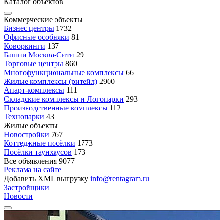
Каталог объектов
Коммерческие объекты
Бизнес центры
1732
Офисные особняки
81
Коворкинги
137
Башни Москва-Сити
29
Торговые центры
860
Многофункциональные комплексы
66
Жилые комплексы (ритейл)
2900
Апарт-комплексы
111
Складские комплексы и Логопарки
293
Производственные комплексы
112
Технопарки
43
Жилые объекты
Новостройки
767
Коттеджные посёлки
1773
Посёлки таунхаусов
173
Все объявления
9077
Реклама на сайте
Добавить XML выгрузку
info@rentagram.ru
Застройщики
Новости