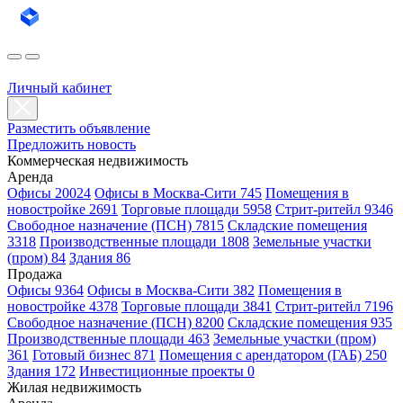
Личный кабинет
Разместить объявление
Предложить новость
Коммерческая недвижимость
Аренда
Офисы 20024
Офисы в Москва-Сити 745
Помещения в
новостройке 2691
Торговые площади 5958
Стрит-ритейл 9346
Свободное назначение (ПСН) 7815
Складские помещения
3318
Производственные площади 1808
Земельные участки
(пром) 84
Здания 86
Продажа
Офисы 9364
Офисы в Москва-Сити 382
Помещения в
новостройке 4378
Торговые площади 3841
Стрит-ритейл 7196
Свободное назначение (ПСН) 8200
Складские помещения 935
Производственные площади 463
Земельные участки (пром)
361
Готовый бизнес 871
Помещения с арендатором (ГАБ) 250
Здания 172
Инвестиционные проекты 0
Жилая недвижимость