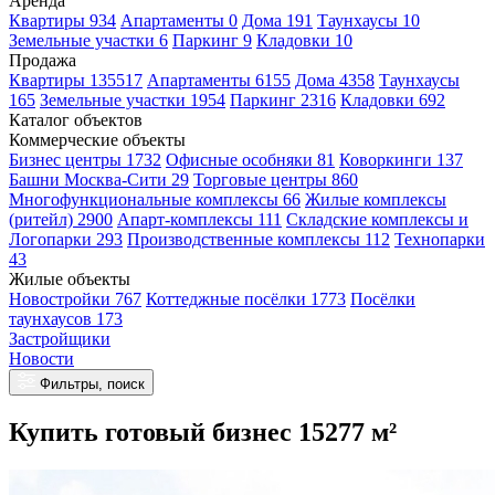
Аренда
Квартиры 934
Апартаменты 0
Дома 191
Таунхаусы 10
Земельные участки 6
Паркинг 9
Кладовки 10
Продажа
Квартиры 135517
Апартаменты 6155
Дома 4358
Таунхаусы
165
Земельные участки 1954
Паркинг 2316
Кладовки 692
Каталог объектов
Коммерческие объекты
Бизнес центры 1732
Офисные особняки 81
Коворкинги 137
Башни Москва-Сити 29
Торговые центры 860
Многофункциональные комплексы 66
Жилые комплексы
(ритейл) 2900
Апарт-комплексы 111
Складские комплексы и
Логопарки 293
Производственные комплексы 112
Технопарки
43
Жилые объекты
Новостройки 767
Коттеджные посёлки 1773
Посёлки
таунхаусов 173
Застройщики
Новости
Фильтры, поиск
Купить готовый бизнес 15277 м²